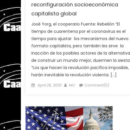
reconfiguración socioeconómica
capitalista global
José Yorg, el cooperario Fuente: Rebelión “El
tiempo de cuarentena por el coronavirus es el
tiempo para ajustar los mecanismos del nuevo
formato capitalista, pero también les sirve la
inacción de los posibles actores de la alternativ
de construir un mundo mejor, duermen la siesta”
“Los que hacen la revolución pacífica imposible,
harán inevitable la revolución violenta. […]
Posted
Author
April 26, 2020
MC
Comment(0)
on