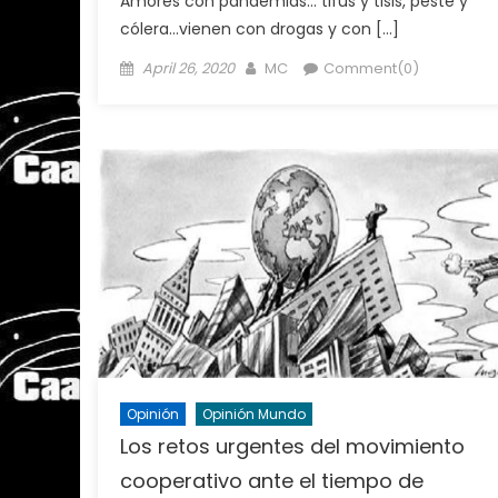
Amores con pandemias… tifus y tisis, peste y
cólera…vienen con drogas y con […]
Posted
Author
April 26, 2020
MC
Comment(0)
on
Opinión
Opinión Mundo
Los retos urgentes del movimiento
cooperativo ante el tiempo de