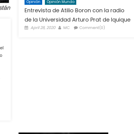
Opinión
Opinión Mundo
Entrevista de Atilio Boron con la radio
de la Universidad Arturo Prat de Iquique
Posted
Author
April 28, 2020
MC
Comment(0)
on
el
ho
n