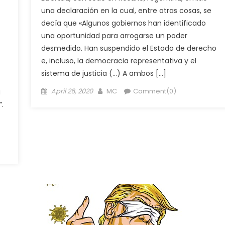
una declaración en la cual, entre otras cosas, se
decía que «Algunos gobiernos han identificado
una oportunidad para arrogarse un poder
desmedido. Han suspendido el Estado de derecho
e, incluso, la democracia representativa y el
sistema de justicia (…) A ambos […]
Posted
Author
April 26, 2020
MC
Comment(0)
a
on
.