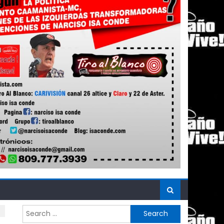
Search
for: