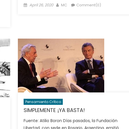
Posted
Author
April 26, 2020
MC
Comment(0)
on
Pensamiento Crítico
SIMPLEMENTE ¡YA BASTA!
Fuente: Atilio Boron Días pasados, la Fundación
Libertad, con sede en Rosario, Argentina, emitió