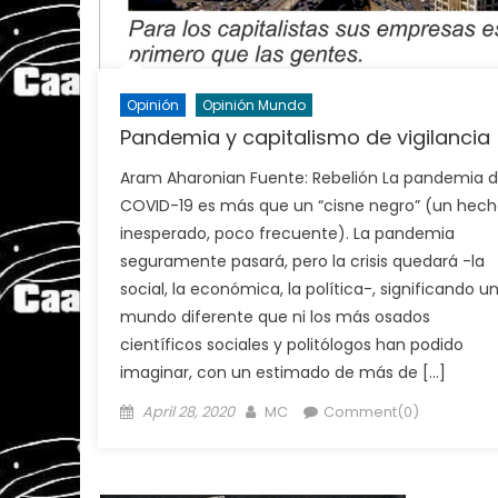
Opinión
Opinión Mundo
Pandemia y capitalismo de vigilancia
Aram Aharonian Fuente: Rebelión La pandemia d
COVID-19 es más que un “cisne negro” (un hec
inesperado, poco frecuente). La pandemia
seguramente pasará, pero la crisis quedará -la
social, la económica, la política-, significando u
mundo diferente que ni los más osados
científicos sociales y politólogos han podido
imaginar, con un estimado de más de […]
Posted
Author
April 28, 2020
MC
Comment(0)
on