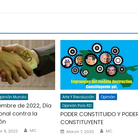
pinión Mundo
Arte Y Revolución
Opinión
iembre de 2022, Día
Opinión País RD
onal contra la
PODER CONSTITUIDO Y PODE
ón
CONSTITUYENTE
Author
Author
Posted
MC
 9, 2022
MC
March 7, 2020
on