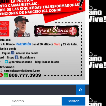
Search
for: