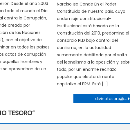
elión Desde el año 2003
Narciso Isa Conde En el Poder
en todo el mundo el Día
Constituido de nuestro país, cuyo
al contra la Corrupción,
andamiaje constitucional-
ide creada por
institucional está basado en la
ción de las Naciones
Constitución del 2010, predomina el
), con el objetivo de
consorcio PLD bajo control del
minar en todos los países
danilismo; en la actualidad
os actos de corrupción
sumamente debilitada por el salto
e aquellos hombres y
del leonelismo a la oposición y, sob
e se aprovechan de un
todo, por un enorme rechazo
popular que electoralmente
capitaliza el PRM. Está […]
divinotesoro@…
INO TESORO
”