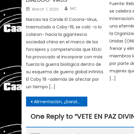
Fuente: Reb
Author
Posted
MC
March 7, 2020
se celebra 
on
Internacion
Narciso Isa Conde El Corona-Virus,
una efemér
trasmutado a Coby-19, se coló -o lo
la Organiza
colaron- hacia la gigantesca
Unidas (ONU
sociedad china en el marco de los
frenar y eli
forcejeos y competencias que EEUU
miembros l
ha provocado al incorporar con más
por parte d
fuerza la guerra biológica dentro de
mujeres qu
su esquema de guerra global infinita.
[…]
El Coby 19 -además de afectar por
un tiempo […]
Post
Alimentación, ¿barata o adecuada y accesible para todos?
navigation
One Reply to “
VETE EN PAZ DIV