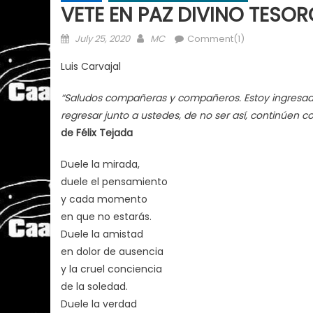
VETE EN PAZ DIVINO TESOR
Posted
Author
July 25, 2020
MC
Comment(1)
on
Luis Carvajal
“Saludos compañeras y compañeros. Estoy ingresad
regresar junto a ustedes, de no ser así, continúen 
de Félix Tejada
Duele la mirada,
duele el pensamiento
y cada momento
en que no estarás.
Duele la amistad
en dolor de ausencia
y la cruel conciencia
de la soledad.
Duele la verdad