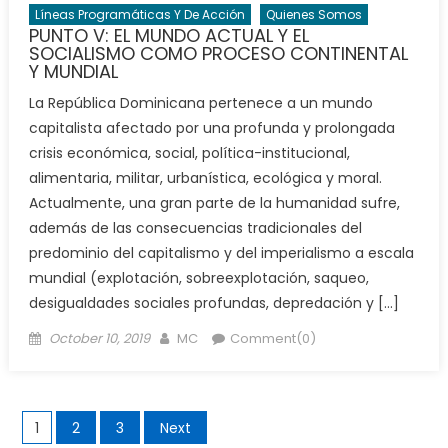
Líneas Programáticas Y De Acción
Quienes Somos
PUNTO V: EL MUNDO ACTUAL Y EL
SOCIALISMO COMO PROCESO CONTINENTAL
Y MUNDIAL
La República Dominicana pertenece a un mundo
capitalista afectado por una profunda y prolongada
crisis económica, social, política-institucional,
alimentaria, militar, urbanística, ecológica y moral.
Actualmente, una gran parte de la humanidad sufre,
además de las consecuencias tradicionales del
predominio del capitalismo y del imperialismo a escala
mundial (explotación, sobreexplotación, saqueo,
desigualdades sociales profundas, depredación y […]
Posted
Author
October 10, 2019
MC
Comment(0)
on
Posts
1
2
3
Next