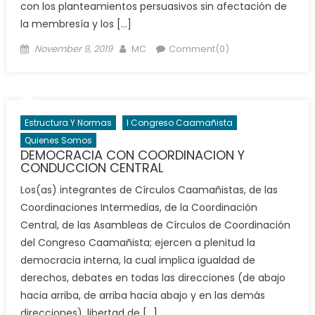
con los planteamientos persuasivos sin afectación de
la membresía y los […]
Posted
Author
November 9, 2019
MC
Comment(0)
on
Estructura Y Normas
I Congreso Caamañista
Quienes Somos
DEMOCRACIA CON COORDINACION Y
CONDUCCION CENTRAL
Los(as) integrantes de Círculos Caamañistas, de las
Coordinaciones Intermedias, de la Coordinación
Central, de las Asambleas de Círculos de Coordinación
del Congreso Caamañista; ejercen a plenitud la
democracia interna, la cual implica igualdad de
derechos, debates en todas las direcciones (de abajo
hacia arriba, de arriba hacia abajo y en las demás
direcciones), libertad de […]