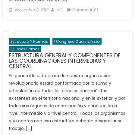
Posted
Author
November 9, 2019
MC
Comment(0)
on
Estructura Y Normas
I Congreso Caamañista
Quienes Somos
ESTRUCTURA GENERAL Y COMPONENTES DE
LAS COORDINACIONES INTERMEDIAS Y
CENTRAL
En general la estructura de nuestra organización
revolucionaria estará conformada por la suma y
articulación de todos los círculos caamañistas
existentes en el territorio nacional y en le exterior, y por
todos sus órganos de coordinación y conducción a
nivel intermedio y a nivel central. Todos los organismos
que conformen esa estructura deberán desarrollar su
trabajo, […]