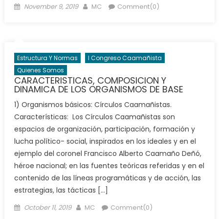
Posted
Author
November 9, 2019
MC
Comment(0)
on
Estructura Y Normas
I Congreso Caamañista
Quienes Somos
CARACTERISTICAS, COMPOSICION Y
DINAMICA DE LOS ORGANISMOS DE BASE
1) Organismos básicos: Círculos Caamañistas.
Características: Los Círculos Caamañistas son
espacios de organización, participación, formación y
lucha político- social, inspirados en los ideales y en el
ejemplo del coronel Francisco Alberto Caamaño Deñó,
héroe nacional; en las fuentes teóricas referidas y en el
contenido de las líneas programáticas y de acción, las
estrategias, las tácticas […]
Posted
Author
October 11, 2019
MC
Comment(0)
on