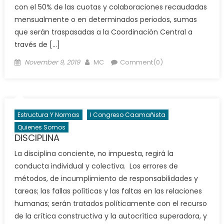
con el 50% de las cuotas y colaboraciones recaudadas
mensualmente o en determinados periodos, sumas
que serán traspasadas a la Coordinación Central a
través de […]
Posted
Author
November 9, 2019
MC
Comment(0)
on
Estructura Y Normas
I Congreso Caamañista
Quienes Somos
DISCIPLINA
La disciplina conciente, no impuesta, regirá la
conducta individual y colectiva. Los errores de
métodos, de incumplimiento de responsabilidades y
tareas; las fallas políticas y las faltas en las relaciones
humanas; serán tratados políticamente con el recurso
de la crítica constructiva y la autocrítica superadora, y