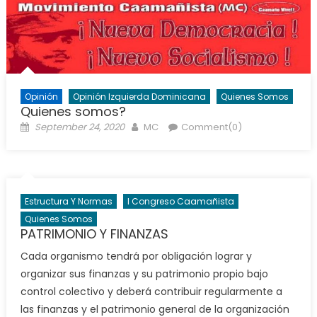
Opinión
Opinión Izquierda Dominicana
Quienes Somos
Quienes somos?
Posted
Author
September 24, 2020
MC
Comment(0)
on
Estructura Y Normas
I Congreso Caamañista
Quienes Somos
PATRIMONIO Y FINANZAS
Cada organismo tendrá por obligación lograr y
organizar sus finanzas y su patrimonio propio bajo
control colectivo y deberá contribuir regularmente a
las finanzas y el patrimonio general de la organización