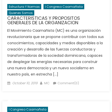
Estructura Y Normas
I Congreso Caamañista
Quienes Somos
CARACTERISTICAS Y PROPOSITOS
GENERALES DE LA ORGANIZACION
El Movimiento Caamañista (MC) es una organización
revolucionaria que se propone contribuir con todos sus
conocimientos, capacidades y medios disponibles a la
creación y desarrollo de las fuerzas conductoras y
transformadoras de la sociedad dominicana, capaces
de desplegar las energías necesarias para construir
una nueva democracia y un nuevo socialismo en
nuestro país, en estrecha […]
Posted
Author
October 10, 2019
MC
Comment(0)
on
I Congreso Caamañista