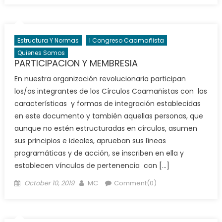
Estructura Y Normas
I Congreso Caamañista
Quienes Somos
PARTICIPACION Y MEMBRESIA
En nuestra organización revolucionaria participan
los/as integrantes de los Círculos Caamañistas con las
características y formas de integración establecidas
en este documento y también aquellas personas, que
aunque no estén estructuradas en círculos, asumen
sus principios e ideales, aprueban sus líneas
programáticas y de acción, se inscriben en ella y
establecen vínculos de pertenencia con […]
Posted
Author
October 10, 2019
MC
Comment(0)
on