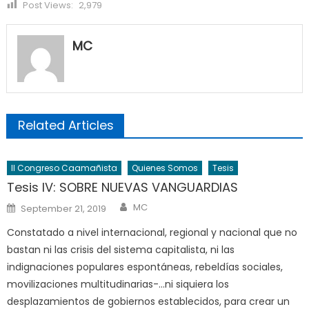
Post Views:
2,979
MC
Related Articles
II Congreso Caamañista
Quienes Somos
Tesis
Tesis IV: SOBRE NUEVAS VANGUARDIAS
Author
Posted
MC
September 21, 2019
on
Constatado a nivel internacional, regional y nacional que no
bastan ni las crisis del sistema capitalista, ni las
indignaciones populares espontáneas, rebeldías sociales,
movilizaciones multitudinarias-…ni siquiera los
desplazamientos de gobiernos establecidos, para crear un