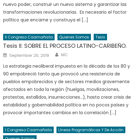
nuevo poder, construir un nuevo sistema y garantizar las
transformaciones revolucionarias. Es necesario el factor
político que encarne y construya el […]
II Congreso Caamañista
Quienes Somos
Tesis
Tesis II: SOBRE EL PROCESO LATINO-CARIBEÑO.
Author
Posted
MC
September 20, 2019
on
La estrategia neoliberal impuesta en la década de los 80 y
90 empobreció tanto que provocó una resistencia de
pueblos empobrecidos y de sectores medios gravemente
afectados en toda la región (huelgas, movilizaciones,
protestas, estallidos, insurrecciones…), hasta crear crisis de
estabilidad y gobernabilidad política en no pocos países y
provocar importantes cambios en la correlación […]
I Congreso Caamañista
Líneas Programáticas Y De Acción
Quienes Somos