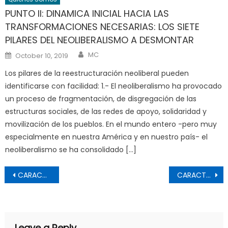
PUNTO II: DINAMICA INICIAL HACIA LAS
TRANSFORMACIONES NECESARIAS: LOS SIETE
PILARES DEL NEOLIBERALISMO A DESMONTAR
Author
Posted
MC
October 10, 2019
on
Los pilares de la reestructuración neoliberal pueden
identificarse con facilidad: 1.- El neoliberalismo ha provocado
un proceso de fragmentación, de disgregación de las
estructuras sociales, de las redes de apoyo, solidaridad y
movilización de los pueblos. En el mundo entero -pero muy
especialmente en nuestra América y en nuestro país- el
neoliberalismo se ha consolidado […]
Post
CARACTERISTICAS Y PROPOSITOS GENERALES DE LA ORGANIZACION
CARACTERISTICAS, COMPOSICION Y DINAMICA DE LOS ORGANISMOS DE BASE
navigation
Leave a Reply