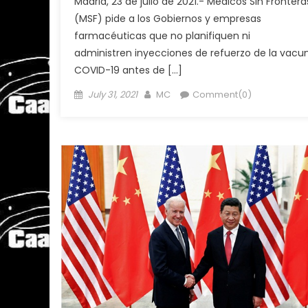
Madrid, 23 de julio de 2021.- Médicos Sin Frontera
(MSF) pide a los Gobiernos y empresas
farmacéuticas que no planifiquen ni
administren inyecciones de refuerzo de la vacu
COVID-19 antes de […]
Posted
Author
July 31, 2021
MC
Comment(0)
on