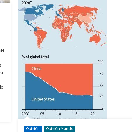
EN
s
ra
do,
Opinión
Opinión Mundo