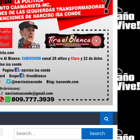
Search
for: