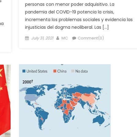
s
personas con menor poder adquisitivo. La
pandemia del COVID-19 potencia la crisis,
incrementa los problemas sociales y evidencia las
na
injusticias del dogma neoliberal. Las […]
Posted
Author
July 31, 2021
MC
Comment(0)
on