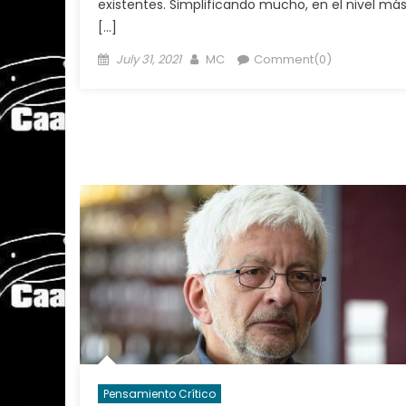
existentes. Simplificando mucho, en el nivel má
[…]
Posted
Author
July 31, 2021
MC
Comment(0)
on
Pensamiento Crítico