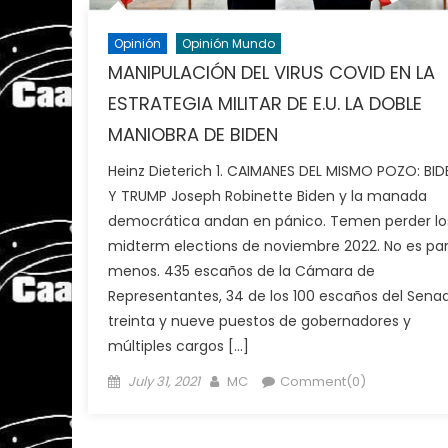
Opinión
Opinión Mundo
MANIPULACIÓN DEL VIRUS COVID EN LA
ESTRATEGIA MILITAR DE E.U. LA DOBLE
MANIOBRA DE BIDEN
Heinz Dieterich 1. CAIMANES DEL MISMO POZO: BID
Y TRUMP Joseph Robinette Biden y la manada
democrática andan en pánico. Temen perder lo
midterm elections de noviembre 2022. No es pa
menos. 435 escaños de la Cámara de
Representantes, 34 de los 100 escaños del Sena
treinta y nueve puestos de gobernadores y
múltiples cargos […]
Posted
Author
July 31, 2021
MC
Comment(0)
on