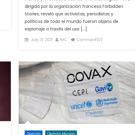
s
dirigida por la organización francesa Forbidden
Stories, reveló que activistas, periodistas y
políticos de todo el mundo fueron objeto de
espionaje a través del uso […]
Posted
Author
July 31, 2021
MC
Comment(0)
on
Opinión
Opinión Mundo