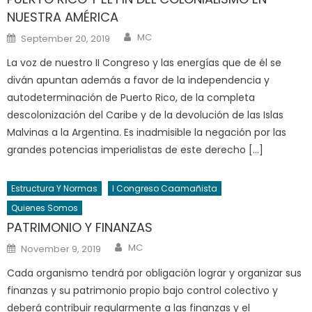
NUESTRA AMÉRICA
Author
Posted
MC
September 20, 2019
on
La voz de nuestro II Congreso y las energías que de él se
diván apuntan además a favor de la independencia y
autodeterminación de Puerto Rico, de la completa
descolonización del Caribe y de la devolución de las Islas
Malvinas a la Argentina. Es inadmisible la negación por las
grandes potencias imperialistas de este derecho […]
Estructura Y Normas
I Congreso Caamañista
Quienes Somos
PATRIMONIO Y FINANZAS
Author
Posted
MC
November 9, 2019
on
Cada organismo tendrá por obligación lograr y organizar sus
finanzas y su patrimonio propio bajo control colectivo y
deberá contribuir regularmente a las finanzas y el