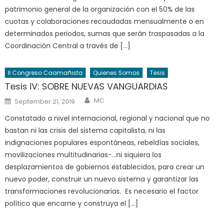
patrimonio general de la organización con el 50% de las
cuotas y colaboraciones recaudadas mensualmente o en
determinados periodos, sumas que serán traspasadas a la
Coordinación Central a través de […]
II Congreso Caamañista
Quienes Somos
Tesis
Tesis IV: SOBRE NUEVAS VANGUARDIAS
Author
Posted
MC
September 21, 2019
on
Constatado a nivel internacional, regional y nacional que no
bastan ni las crisis del sistema capitalista, ni las
indignaciones populares espontáneas, rebeldías sociales,
movilizaciones multitudinarias-…ni siquiera los
desplazamientos de gobiernos establecidos, para crear un
nuevo poder, construir un nuevo sistema y garantizar las
transformaciones revolucionarias. Es necesario el factor
político que encarne y construya el […]