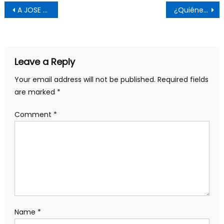
Post
A JOSE ANTONIO LÓPEZ (CHE): MILITANTE DE ACERO
¿Quiénes son y qué quieren las bandas armadas en Haití?
navigation
Leave a Reply
Your email address will not be published.
Required fields
are marked
*
Comment
*
Name
*