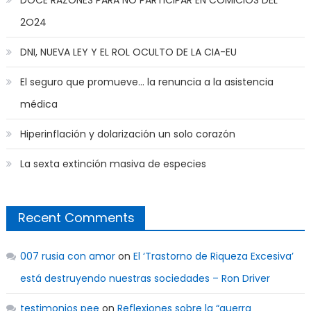
DOCE RAZONES PARA NO PARTICIPAR EN COMICIOS DEL
2O24
DNI, NUEVA LEY Y EL ROL OCULTO DE LA CIA-EU
El seguro que promueve… la renuncia a la asistencia
médica
Hiperinflación y dolarización un solo corazón
La sexta extinción masiva de especies
Recent Comments
007 rusia con amor
on
El ‘Trastorno de Riqueza Excesiva’
está destruyendo nuestras sociedades – Ron Driver
testimonios pee
on
Reflexiones sobre la “guerra