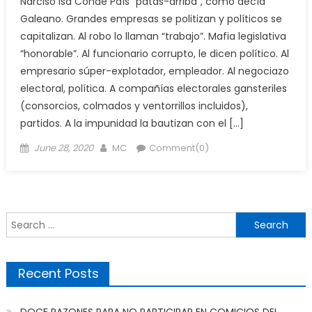
Narciso Isa Conde País “patas-arriba”, como decía
Galeano. Grandes empresas se politizan y políticos se
capitalizan. Al robo lo llaman “trabajo”. Mafia legislativa
“honorable”. Al funcionario corrupto, le dicen político. Al
empresario súper-explotador, empleador. Al negociazo
electoral, política. A compañías electorales gansteriles
(consorcios, colmados y ventorrillos incluidos),
partidos. A la impunidad la bautizan con el […]
Posted
Author
June 28, 2020
MC
Comment(0)
on
Search
for:
Recent Posts