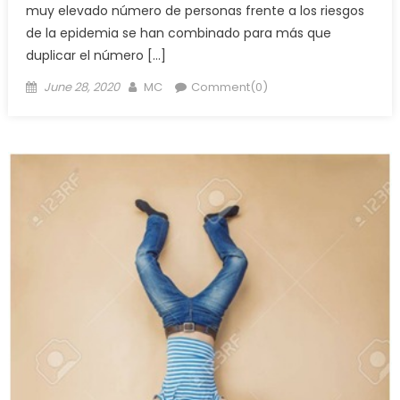
muy elevado número de personas frente a los riesgos
de la epidemia se han combinado para más que
duplicar el número […]
Posted
Author
June 28, 2020
MC
Comment(0)
on