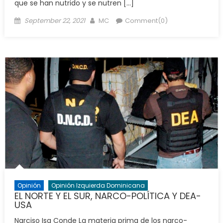
que se han nutrido y se nutren […]
Posted
Author
September 22, 2021
MC
Comment(0)
on
Opinión
Opinión Izquierda Dominicana
EL NORTE Y EL SUR, NARCO-POLÍTICA Y DEA-
USA
Narciso Isa Conde La materia prima de los narco-