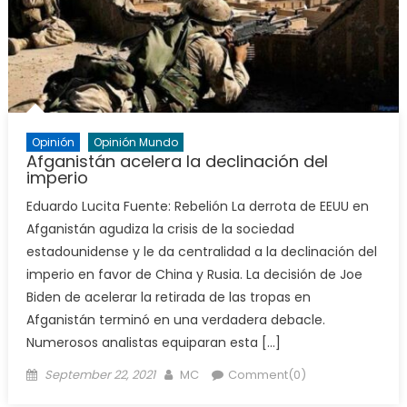
Opinión
Opinión Mundo
Afganistán acelera la declinación del
imperio
Eduardo Lucita Fuente: Rebelión La derrota de EEUU en
Afganistán agudiza la crisis de la sociedad
estadounidense y le da centralidad a la declinación del
imperio en favor de China y Rusia. La decisión de Joe
Biden de acelerar la retirada de las tropas en
Afganistán terminó en una verdadera debacle.
Numerosos analistas equiparan esta […]
Posted
Author
September 22, 2021
MC
Comment(0)
on