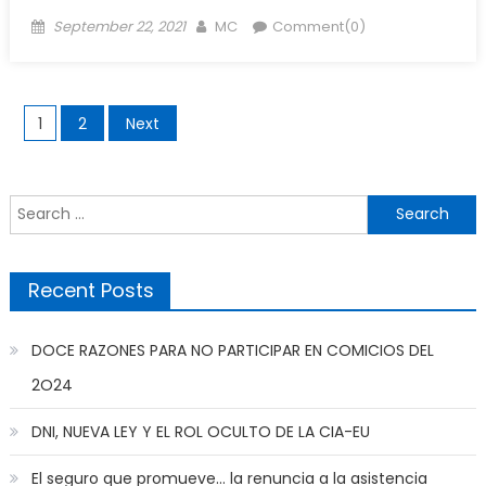
Posted
Author
September 22, 2021
MC
Comment(0)
on
Posts
1
2
Next
navigation
Search
for:
Recent Posts
DOCE RAZONES PARA NO PARTICIPAR EN COMICIOS DEL
2O24
DNI, NUEVA LEY Y EL ROL OCULTO DE LA CIA-EU
El seguro que promueve… la renuncia a la asistencia