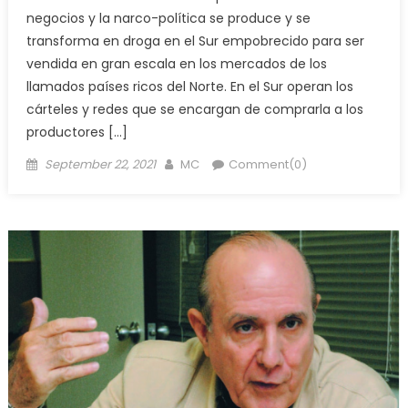
negocios y la narco-política se produce y se
transforma en droga en el Sur empobrecido para ser
vendida en gran escala en los mercados de los
llamados países ricos del Norte. En el Sur operan los
cárteles y redes que se encargan de comprarla a los
productores […]
Posted
Author
September 22, 2021
MC
Comment(0)
on