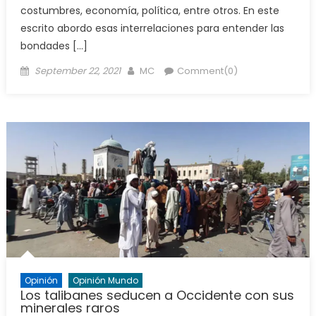
costumbres, economía, política, entre otros. En este
escrito abordo esas interrelaciones para entender las
bondades […]
Posted
Author
September 22, 2021
MC
Comment(0)
on
Opinión
Opinión Mundo
Los talibanes seducen a Occidente con sus
minerales raros