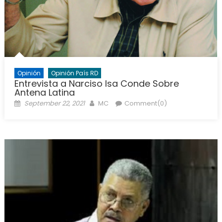
Opinión
Opinión País RD
Entrevista a Narciso Isa Conde Sobre
Antena Latina
Posted
Author
September 22, 2021
MC
Comment(0)
on