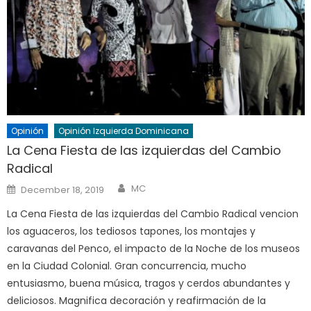
Opinión
Opinión Izquierda Dominicana
La Cena Fiesta de las izquierdas del Cambio
Radical
Author
Posted
MC
December 18, 2019
on
La Cena Fiesta de las izquierdas del Cambio Radical vencion
los aguaceros, los tediosos tapones, los montajes y
caravanas del Penco, el impacto de la Noche de los museos
en la Ciudad Colonial. Gran concurrencia, mucho
entusiasmo, buena música, tragos y cerdos abundantes y
deliciosos. Magnifica decoración y reafirmación de la