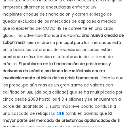
amenazando con incendiar la crisis financiera. Una franja de
empresas altamente endeudadas enfrenta un
incipiente choque de financiación y corren el riesgo de
quedar excluidas de los mercados de capitales a medida
que la epidemia del COVID-19 se convierte en una crisis
global, ha advertido Standard & Poor’s…
Una nueva oleada de
subprimes
Si bien el drama principal para los mercados está
en la bolsa, los veteranos de recesiones pasadas están
prestando más atención a la fontanería del sistema de
crédito.
El problema en la financiación de préstamos y
derivados de crédito es donde la metástasis ocurre
invariablemente al inicio de las crisis financieras
…Pero lo que
les preocupa aún más es un gran tramo de valores con
calificación BBB [de baja calidad] que se ha multiplicado por
cinco desde 2008 hasta los $ 3.4 billones y se encuentran al
borde del acantilado. El susto más leve podría conducir a
una cascada de rebajas.
La OFR
también advirtió que
la
mayor parte del mercado de préstamos apalancados de $