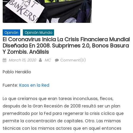
Opinión
Opinión Mundo
El Coronavirus Inicia La Crisis Financiera Mundial
Diseñada En 2008. Subprimes 2.0, Bonos Basura
Y Zombis. Análisis
Posted
Author
March 15, 2020
MC
Comment(0)
on
Pablo Heraklio
Fuente:
Kaos en la Red
Lo que creíamos que eran tareas inconclusas, flecos,
después de la Gran Recesión de 2008 resultó ser un plan
premeditado por la Fed para regenerar la crisis cíclica que
permite la concentración de capitales. Otro. Las mismas
técnicas con los mismos actores que en aquel entonces