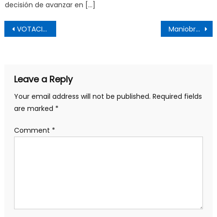
decisión de avanzar en […]
Post
VOTACIONES: UN SISTEMA MALVADO Y UN PUEBLO SABIO
Maniobras militares en tiempos de coronavirus
navigation
Leave a Reply
Your email address will not be published.
Required fields
are marked
*
Comment
*