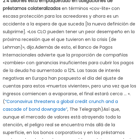
2’4 billones está empaquetado en obligaciones de
préstamos colateralizados
en términos «cov-lite» con
escasa protección para los acreedores y ahora es un
accidente a la espera de que suceda [la nueva definición de
subprime]. «Los CLO pueden tener un peor desempeño en la
próxima recesión que el que tuvieron en la crisis (de
Lehman)», dijo.Además de esto, el Banco de Pagos
Internacionales advierte que la proporción de compañías
«zombies» con ganancias insuficientes para cubrir los pagos
de la deuda ha aumentado a 12%. Las tasas de interés
negativas en Europa han pospuesto el día del ajuste de
cuentas para estos «muertos vivientes», pero una vez que los
ingresos comiencen a evaporarse, el final estará cerca … «.
(
“Coronavirus threatens a global credit crunch and a
cascade of bond downgrade”
, The Telegraph)Así que,
aunque el mercado de valores está atrayendo toda la
atención, el peligro real se encuentra más allá de la
superficie, en los bonos corporativos y en los préstamos