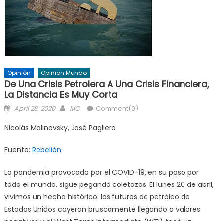
Opinión
Opinión Mundo
De Una Crisis Petrolera A Una Crisis Financiera,
La Distancia Es Muy Corta
Posted
Author
April 28, 2020
MC
Comment(0)
on
Nicolás Malinovsky, José Pagliero
Fuente:
Rebelión
La pandemia provocada por el COVID-19, en su paso por
todo el mundo, sigue pegando coletazos. El lunes 20 de abril,
vivimos un hecho histórico: los futuros de petróleo de
Estados Unidos cayeron bruscamente llegando a valores