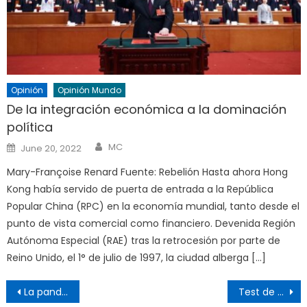
Opinión
Opinión Mundo
De la integración económica a la dominación
política
Author
Posted
MC
June 20, 2022
on
Mary-Françoise Renard Fuente: Rebelión Hasta ahora Hong
Kong había servido de puerta de entrada a la República
Popular China (RPC) en la economía mundial, tanto desde el
punto de vista comercial como financiero. Devenida Región
Autónoma Especial (RAE) tras la retrocesión por parte de
Reino Unido, el 1° de julio de 1997, la ciudad alberga […]
Post
La pandemia en clave política
Test de estrés a los EE.UU. y China