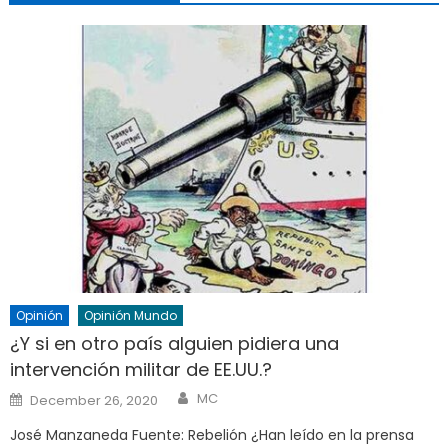
Opinión
Opinión Mundo
¿Y si en otro país alguien pidiera una
intervención militar de EE.UU.?
Author
Posted
MC
December 26, 2020
on
José Manzaneda Fuente: Rebelión ¿Han leído en la prensa