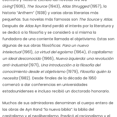
Living
”(1936),
The Source
(1943),
Atlas Shrugged
(1957), la
historia “Anthem” (1938) y varias obras literarias más
pequeñas. Sus novelas más famosas son
The Source
y
Atlas
.
Después de
Atlas
Ayn Rand perdió el interés por la literatura y
se dedicó a la filosofía y se consideró a sí misma la
fundadora de una corriente llamada el objetivismo. Estas son
algunas de sus obras filosóficas:
Para un nuevo
intelectual
(1961),
La virtud del egoísmo
(1964),
El capitalismo:
un ideal desconocido
(1966),
Nueva izquierda: una revolución
anti-industrial
(1971),
Una introducción a la filosofía del
conocimiento desde el objetivismo
(1979),
Filosofía: quién la
necesita
(1982). Desde finales de la década de 1950
comenzó a dar conferencias en universidades
estadounidenses e incluso recibió un doctorado honorario.
Muchos de sus admiradores denominan al cuerpo entero de
las obras de Ayn Rand “la nueva biblia”: la biblia del
capitalismo y el neoliberalismo. Predicó el racionalismo y el