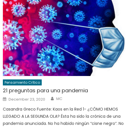
Pensamiento Crítico
21 preguntas para una pandemia
Author
Posted
MC
December 23, 2020
on
Casandra Greco Fuente: Kaos en la Red 1- ¿CÓMO HEMOS
LLEGADO A LA SEGUNDA OLA? Ésta ha sido la crónica de una
pandemia anunciada. No ha habido ningún “cisne negro”. No