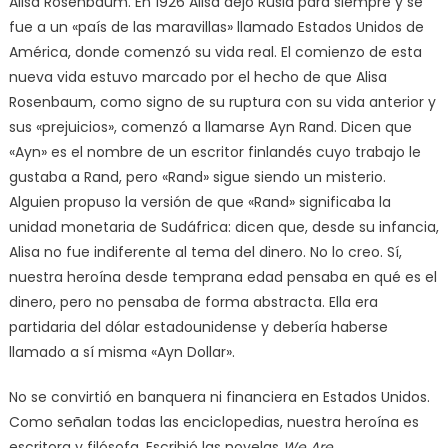
Alisa Rosenbaum. En 1926 Alisa dejó Rusia para siempre y se
fue a un «país de las maravillas» llamado Estados Unidos de
América, donde comenzó su vida real. El comienzo de esta
nueva vida estuvo marcado por el hecho de que Alisa
Rosenbaum, como signo de su ruptura con su vida anterior y
sus «prejuicios», comenzó a llamarse Ayn Rand. Dicen que
«Ayn» es el nombre de un escritor finlandés cuyo trabajo le
gustaba a Rand, pero «Rand» sigue siendo un misterio.
Alguien propuso la versión de que «Rand» significaba la
unidad monetaria de Sudáfrica: dicen que, desde su infancia,
Alisa no fue indiferente al tema del dinero. No lo creo. Sí,
nuestra heroína desde temprana edad pensaba en qué es el
dinero, pero no pensaba de forma abstracta. Ella era
partidaria del dólar estadounidense y debería haberse
llamado a sí misma «Ayn Dollar».
No se convirtió en banquera ni financiera en Estados Unidos.
Como señalan todas las enciclopedias, nuestra heroína es
escritora y filósofa. Escribió las novelas
We Are