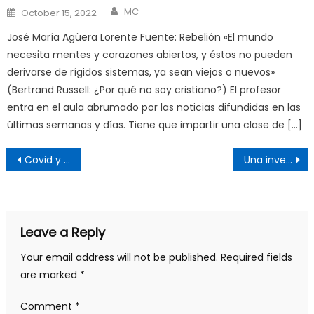
Author
Posted
MC
October 15, 2022
on
José María Agüera Lorente Fuente: Rebelión «El mundo
necesita mentes y corazones abiertos, y éstos no pueden
derivarse de rígidos sistemas, ya sean viejos o nuevos»
(Bertrand Russell: ¿Por qué no soy cristiano?) El profesor
entra en el aula abrumado por las noticias difundidas en las
últimas semanas y días. Tiene que impartir una clase de […]
Post
Covid y vacunas transgénicas
Una investigación independiente denuncia que los grandes bancos mundiales lavan cantidades inmensas de dinero sucio
navigation
Leave a Reply
Your email address will not be published.
Required fields
are marked
*
Comment
*