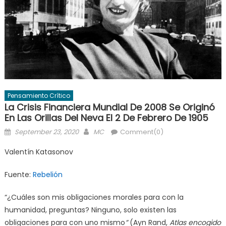
Pensamiento Crítico
La Crisis Financiera Mundial De 2008 Se Originó
En Las Orillas Del Neva El 2 De Febrero De 1905
Posted
Author
September 23, 2020
MC
Comment(0)
on
Valentín Katasonov
Fuente:
Rebelión
“¿Cuáles son mis obligaciones morales para con la
humanidad, preguntas? Ninguno, solo existen las
obligaciones para con uno mismo
”
(Ayn Rand,
Atlas encogido