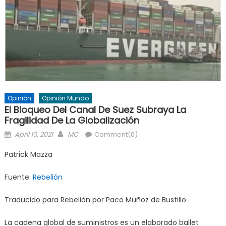
Opinión
Opinión Mundo
El Bloqueo Del Canal De Suez Subraya La
Fragilidad De La Globalización
Posted
Author
April 10, 2021
MC
Comment(0)
on
Patrick Mazza
Fuente:
Rebelión
Traducido para Rebelión por Paco Muñoz de Bustillo
La cadena global de suministros es un elaborado ballet