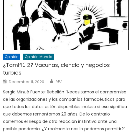
Opinión
Opinión Mundo
¿Tamiflú 2? Vacunas, ciencia y negocios
turbios
Author
Posted
MC
December 11, 2020
on
Sergio Minué Fuente: Rebelión “Necesitamos el compromiso
de las organizaciones y las compañías farmacéuticas para
que todos los datos estén disponibles incluso si eso significa
que debemos remontarnos 20 años. De lo contrario
corremos el riesgo de otra reacción instintiva ante una
posible pandemia. ¿Y realmente nos lo podemos permitir?”