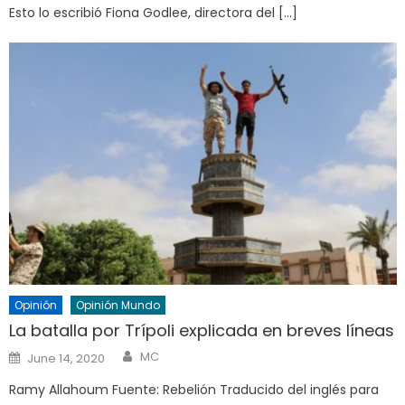
Esto lo escribió Fiona Godlee, directora del […]
Opinión
Opinión Mundo
La batalla por Trípoli explicada en breves líneas
Author
Posted
MC
June 14, 2020
on
Ramy Allahoum Fuente: Rebelión Traducido del inglés para