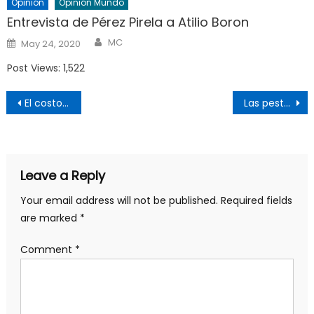
Opinión
Opinión Mundo
Entrevista de Pérez Pirela a Atilio Boron
Author
Posted
MC
May 24, 2020
on
Post Views: 1,522
Post
El costo de la escasez
Las pestes y sus cronistas
navigation
Leave a Reply
Your email address will not be published.
Required fields
are marked
*
Comment
*