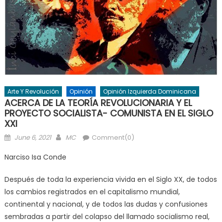
Arte Y Revolución
Opinión
Opinión Izquierda Dominicana
ACERCA DE LA TEORÍA REVOLUCIONARIA Y EL
PROYECTO SOCIALISTA- COMUNISTA EN EL SIGLO
XXI
Posted
Author
June 6, 2021
MC
Comment(0)
on
Narciso Isa Conde
Después de toda la experiencia vivida en el Siglo XX, de todos
los cambios registrados en el capitalismo mundial,
continental y nacional, y de todos las dudas y confusiones
sembradas a partir del colapso del llamado socialismo real,