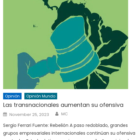
Opinión
Opinión Mundo
Las transnacionales aumentan su ofensiva
Author
Posted
MC
November 25, 2023
on
Sergio Ferrari Fuente: Rebelión A paso redoblado, grandes
grupos empresariales internacionales continúan su ofensiva