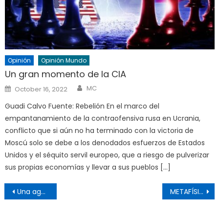
Opinión
Opinión Mundo
Un gran momento de la CIA
Author
Posted
MC
October 16, 2022
on
Guadi Calvo Fuente: Rebelión En el marco del
empantanamiento de la contraofensiva rusa en Ucrania,
conflicto que si aún no ha terminado con la victoria de
Moscú solo se debe a los denodados esfuerzos de Estados
Unidos y el séquito servil europeo, que a riesgo de pulverizar
sus propias economías y llevar a sus pueblos […]
Post
Una agenda inédita en el G7 que acaba con cuarenta años de mentiras
METAFÍSICAS “POST” Y CONTRAINSURGENCIA “SOFT” – Nestor Kohan
navigation