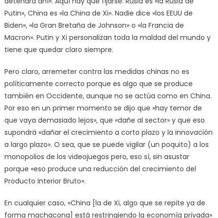
detendrá ahí». Aquí hay que fijarse: Rusia es «la Rusia de
Putin», China es «la China de Xi». Nadie dice «los EEUU de
Biden», «la Gran Bretaña de Johnson» o «la Francia de
Macron». Putin y Xi personalizan toda la maldad del mundo y
tiene que quedar claro siempre.
Pero claro, arremeter contra las medidas chinas no es
políticamente correcto porque es algo que se produce
también en Occidente, aunque no se actúa como en China.
Por eso en un primer momento se dijo que «hay temor de
que vaya demasiado lejos», que «dañe al sector» y que eso
supondrá «dañar el crecimiento a corto plazo y la innovación
a largo plazo». O sea, que se puede vigilar (un poquito) a los
monopolios de los videojuegos pero, eso sí, sin asustar
porque «eso produce una reducción del crecimiento del
Producto Interior Bruto».
En cualquier caso, «China [la de Xi, algo que se repite ya de
forma machacona] está restringiendo la economía privada»