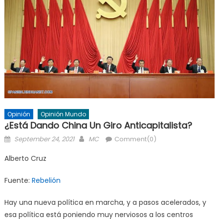
Opinión
Opinión Mundo
¿Está Dando China Un Giro Anticapitalista?
Posted
Author
September 24, 2021
MC
Comment(0)
on
Alberto Cruz
Fuente:
Rebelión
Hay una nueva política en marcha, y a pasos acelerados, y
esa política está poniendo muy nerviosos a los centros