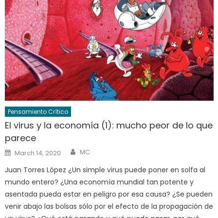
Pensamiento Crítico
El virus y la economía (1): mucho peor de lo que
parece
Author
Posted
MC
March 14, 2020
on
Juan Torres López ¿Un simple virus puede poner en solfa al
mundo entero? ¿Una economía mundial tan potente y
asentada pueda estar en peligro por esa causa? ¿Se pueden
venir abajo las bolsas sólo por el efecto de la propagación de