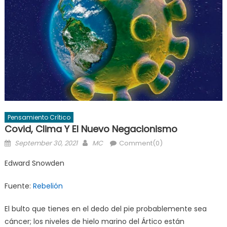
Pensamiento Crítico
Covid, Clima Y El Nuevo Negacionismo
Posted
Author
September 30, 2021
MC
Comment(0)
on
Edward Snowden
Fuente:
Rebelión
El bulto que tienes en el dedo del pie probablemente sea
cáncer; los niveles de hielo marino del Ártico están