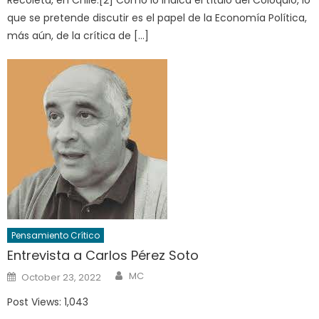
Recoleta, en Chile.[2] Como lo indica el título del Coloquio, lo
que se pretende discutir es el papel de la Economía Política,
más aún, de la crítica de […]
Pensamiento Crítico
Entrevista a Carlos Pérez Soto
Author
Posted
MC
October 23, 2022
on
Post Views: 1,043