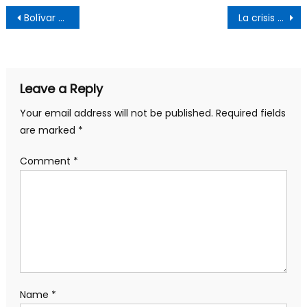
Post
Bolívar y los economistas liberales
La crisis del empleo en América Latina: contexto y perspectivas
navigation
Leave a Reply
Your email address will not be published.
Required fields
are marked
*
Comment
*
Name
*