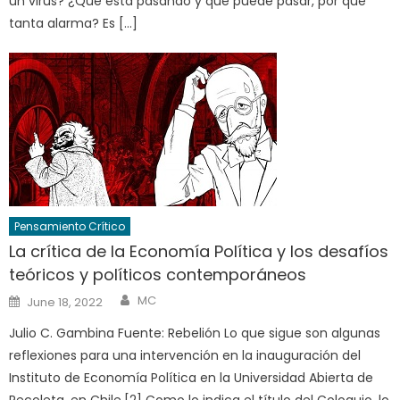
un virus? ¿Qué está pasando y qué puede pasar, por qué
tanta alarma? Es […]
Pensamiento Crítico
La crítica de la Economía Política y los desafíos
teóricos y políticos contemporáneos
Author
Posted
MC
June 18, 2022
on
Julio C. Gambina Fuente: Rebelión Lo que sigue son algunas
reflexiones para una intervención en la inauguración del
Instituto de Economía Política en la Universidad Abierta de