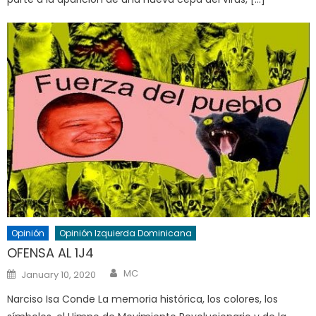
Opinión
Opinión Izquierda Dominicana
OFENSA AL 1J4
Author
Posted
MC
January 10, 2020
on
Narciso Isa Conde La memoria histórica, los colores, los