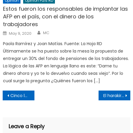
Opinión
Opinión País RD
Estos fueron los responsables de implantar las
AFP en el país, con el dinero de los
trabajadores
Author
Posted
MC
May 9, 2020
on
Paola Ramírez y Joan Matías. Fuente: La Hoja RD
Últimamente se ha puesto sobre la mesa la propuesta de
entregar un 30% del fondo de pensiones de los trabajadores.
La lógica de las AFP en lenguaje llano es este: “Dame tu
dinero ahora y yo te lo devuelvo cuando seas viejo”. Por lo
cual surge la pregunta ¿Quiénes fueron los […]
Post
Cinco lecciones vitales del COVID-19 para prevenir una crisis climática
El harakiri capitalista
navigation
Leave a Reply