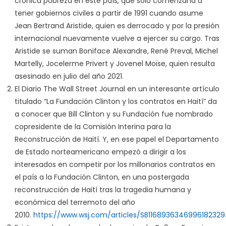
crónica pobreza en este país, que sólo comenzaría a
tener gobiernos civiles a partir de 1991 cuando asume
Jean Bertrand Aristide, quien es derrocado y por la presión
internacional nuevamente vuelve a ejercer su cargo. Tras
Aristide se suman Boniface Alexandre, René Preval, Michel
Martelly, Jocelerme Privert y Jovenel Moïse, quien resulta
asesinado en julio del año 2021.
El Diario The Wall Street Journal en un interesante artículo
titulado “La Fundación Clinton y los contratos en Haití” da
a conocer que Bill Clinton y su Fundación fue nombrado
copresidente de la Comisión Interina para la
Reconstrucción de Haití. Y, en ese papel el Departamento
de Estado norteamericano empezó a dirigir a los
interesados en competir por los millonarios contratos en
el país a la Fundación Clinton, en una postergada
reconstrucción de Haití tras la tragedia humana y
económica del terremoto del año
2010.
https://www.wsj.com/articles/SB1168936346996182