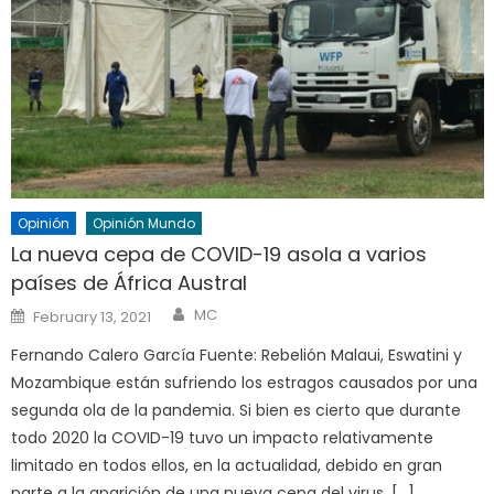
Opinión
Opinión Mundo
La nueva cepa de COVID-19 asola a varios
países de África Austral
Author
Posted
MC
February 13, 2021
on
Fernando Calero García Fuente: Rebelión Malaui, Eswatini y
Mozambique están sufriendo los estragos causados por una
segunda ola de la pandemia. Si bien es cierto que durante
todo 2020 la COVID-19 tuvo un impacto relativamente
limitado en todos ellos, en la actualidad, debido en gran
parte a la aparición de una nueva cepa del virus, […]