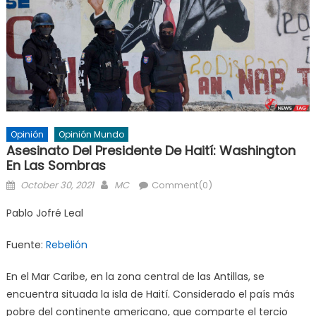
Opinión
Opinión Mundo
Asesinato Del Presidente De Haití: Washington
En Las Sombras
Posted
Author
October 30, 2021
MC
Comment(0)
on
Pablo Jofré Leal
Fuente:
Rebelión
En el Mar Caribe, en la zona central de las Antillas, se
encuentra situada la isla de Haití. Considerado el país más
pobre del continente americano, que comparte el tercio