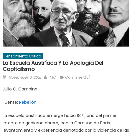
Pensamiento Crítico
La Escuela Austríaca Y La Apología Del
Capitalismo
Posted
Author
November 6, 2021
MC
Comment(0)
on
Julio C. Gambina
Fuente:
Rebelión
La escuela austríaca emerge hacia 1871, año del primer
intento de gobierno obrero, con la Comuna de París,
levantamiento y experiencia derrotada por la violencia de las