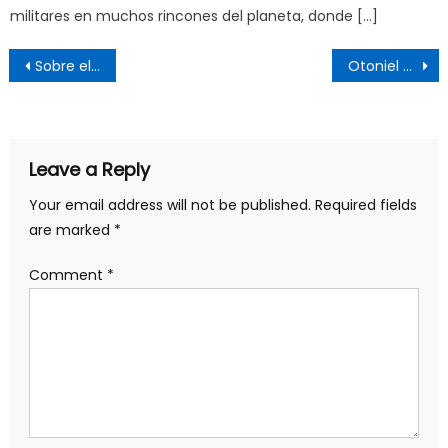
militares en muchos rincones del planeta, donde […]
Post
Sobre el contexto mundial
Otoniel no fue capturado
navigation
Leave a Reply
Your email address will not be published.
Required fields
are marked
*
Comment
*