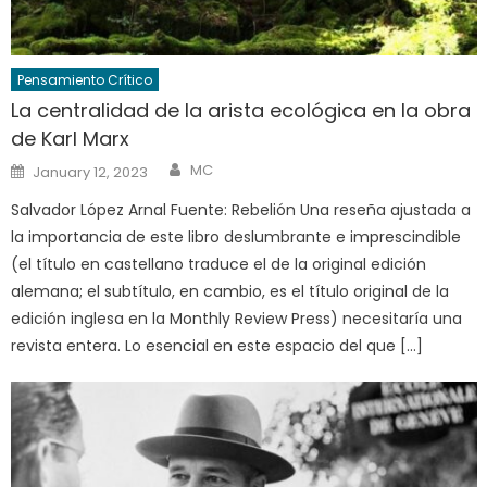
Pensamiento Crítico
La centralidad de la arista ecológica en la obra
de Karl Marx
Author
Posted
MC
January 12, 2023
on
Salvador López Arnal Fuente: Rebelión Una reseña ajustada a
la importancia de este libro deslumbrante e imprescindible
(el título en castellano traduce el de la original edición
alemana; el subtítulo, en cambio, es el título original de la
edición inglesa en la Monthly Review Press) necesitaría una
revista entera. Lo esencial en este espacio del que […]