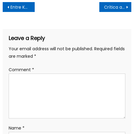
Post
Entre Kast o Boric, ultradrecha o centroizquierda
Crítica a la crítica del negacionismo climático
navigation
Leave a Reply
Your email address will not be published.
Required fields
are marked
*
Comment
*
Name
*