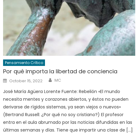
Pensamiento Crítico
Por qué importa la libertad de conciencia
Author
Posted
MC
October 15, 2022
on
José María Agüera Lorente Fuente: Rebelión «El mundo
necesita mentes y corazones abiertos, y éstos no pueden
derivarse de rígidos sistemas, ya sean viejos o nuevos»
(Bertrand Russell: ¿Por qué no soy cristiano?) El profesor
entra en el aula abrumado por las noticias difundidas en las
últimas semanas y días. Tiene que impartir una clase de […]