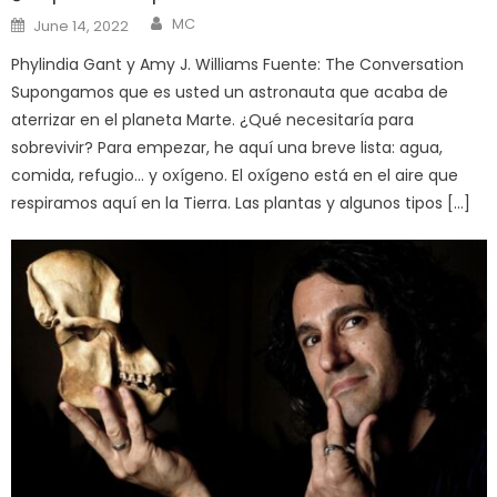
Author
Posted
MC
June 14, 2022
on
Phylindia Gant y Amy J. Williams Fuente: The Conversation
Supongamos que es usted un astronauta que acaba de
aterrizar en el planeta Marte. ¿Qué necesitaría para
sobrevivir? Para empezar, he aquí una breve lista: agua,
comida, refugio… y oxígeno. El oxígeno está en el aire que
respiramos aquí en la Tierra. Las plantas y algunos tipos […]