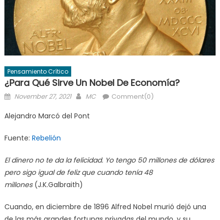
Pensamiento Crítico
¿Para Qué Sirve Un Nobel De Economía?
Posted
Author
November 27, 2021
MC
Comment(0)
on
Alejandro Marcó del Pont
Fuente:
Rebelión
El dinero no te da la felicidad. Yo tengo 50 millones de dólares
pero sigo igual de feliz que cuando tenía 48
millones
(J.K.Galbraith)
Cuando, en diciembre de 1896 Alfred Nobel murió dejó una
de las más grandes fortunas privadas del mundo, y su