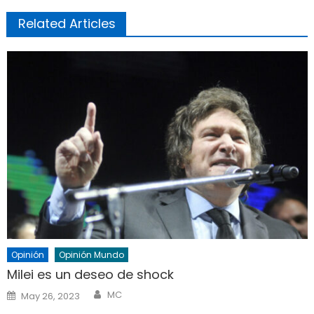
Related Articles
Opinión
Opinión Mundo
Milei es un deseo de shock
Author
Posted
MC
May 26, 2023
on