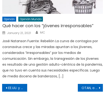
Opinión
Opinión Mundo
Qué hacer con los “jóvenes irresponsables”
Author
Posted
MC
January 21, 2021
on
José Natanson Fuente: Rebelión La curva de contagios por
coronavirus crece y las miradas apuntan a los jóvenes,
considerados “irresponsables” por los medios de
comunicación. Sin embargo, la transgresión de los jóvenes
es resultado de una gestión adulto-céntrica de la pandemia,
que no tuvo en cuenta sus necesidades específicas. Luego
de media docena de banderazos, […]
Post
EE.UU. y la OTAN juegan con fuego
OTAN, a toda velocidad contra Rusia
navigation