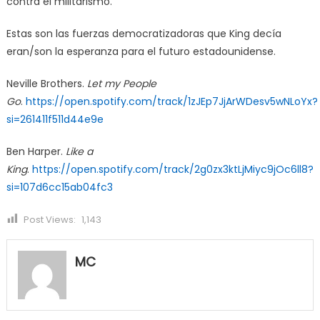
contra el militarismo.
Estas son las fuerzas democratizadoras que King decía
eran/son la esperanza para el futuro estadounidense.
Neville Brothers.
Let my People
Go
.
https://open.spotify.com/track/1zJEp7JjArWDesv5wNLoYx?
si=261411f511d44e9e
Ben Harper.
Like a
King
.
https://open.spotify.com/track/2g0zx3ktLjMiyc9jOc6ll8?
si=107d6cc15ab04fc3
Post Views:
1,143
MC