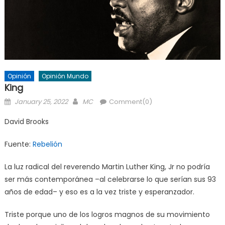
Opinión
Opinión Mundo
King
Posted
Author
January 25, 2022
MC
Comment(0)
on
David Brooks
Fuente:
Rebelión
La luz radical del reverendo Martin Luther King, Jr no podría
ser más contemporánea –al celebrarse lo que serían sus 93
años de edad– y eso es a la vez triste y esperanzador.
Triste porque uno de los logros magnos de su movimiento