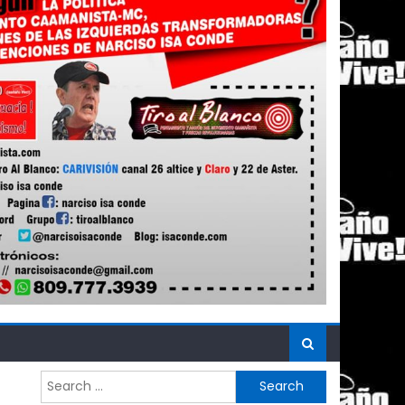
Search
for: