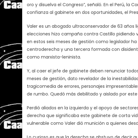
oro y disuelva el Congreso”, señaló. En el Perú, la C
confianza al gabinete en dos oportunidades, el Pre
Valer es un abogado ultraconservador de 63 años lig
elecciones hizo campaña contra Castillo pidiendo v
en estos seis meses de gestión como legislador ha
centroderecha y una tercera formada con disidentes 
como marxista-leninista.
Y, al caer el jefe de gabinete deben renunciar todos 
meses de gestión, dato revelador de la inestabilid
tragicomedia de errores, personajes impresentable
de rumbo. Quedó más debilitado y aislado por este 
Perdió aliados en la izquierda y el apoyo de sectores
derecha que significaba este gabinete de corta vid
vulnerable como Valer dió munición a quienes desde
Lo curioso es que la derecha se abstuvo de decir qu