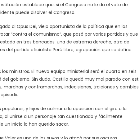
onstitución establece que, si el Congreso no le da el voto de
sidente puede disolver el Congreso.
ado al Opus Dei, viejo oportunista de la política que en las
otar “contra el comunismo”, que pasó por varios partidos y que
 estado en tres bancadas: una de extrema derecha, otra de
del partido oficialista Perú Libre, agrupación que se define
los ministros. El nuevo equipo ministerial será el cuarto en seis
ad del gobierno. Sin duda, Castillo quedó muy mal parado con es
s, marchas y contramarchas, indecisiones, traiciones y cambios
episodio.
 populares, y lejos de calmar a la oposición con el giro a la
a, al unirse a un personaje tan cuestionado y fácilmente
 un inicio lo han querido sacar.
e Valer es uno de los suyos y lo atacó por sus oscuros