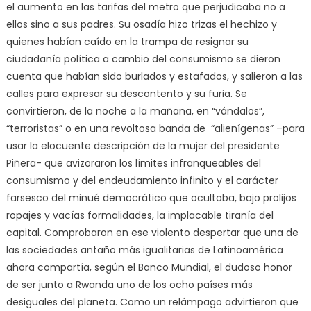
el aumento en las tarifas del metro que perjudicaba no a
ellos sino a sus padres. Su osadía hizo trizas el hechizo y
quienes habían caído en la trampa de resignar su
ciudadanía política a cambio del consumismo se dieron
cuenta que habían sido burlados y estafados, y salieron a las
calles para expresar su descontento y su furia. Se
convirtieron, de la noche a la mañana, en “vándalos”,
“terroristas” o en una revoltosa banda de “alienígenas” –para
usar la elocuente descripción de la mujer del presidente
Piñera- que avizoraron los límites infranqueables del
consumismo y del endeudamiento infinito y el carácter
farsesco del minué democrático que ocultaba, bajo prolijos
ropajes y vacías formalidades, la implacable tiranía del
capital. Comprobaron en ese violento despertar que una de
las sociedades antaño más igualitarias de Latinoamérica
ahora compartía, según el Banco Mundial, el dudoso honor
de ser junto a Rwanda uno de los ocho países más
desiguales del planeta. Como un relámpago advirtieron que