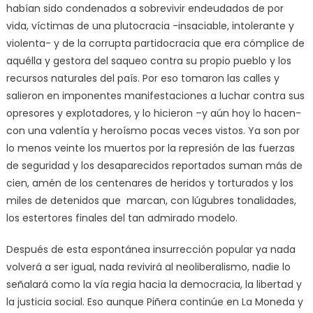
habían sido condenados a sobrevivir endeudados de por
vida, víctimas de una plutocracia -insaciable, intolerante y
violenta- y de la corrupta partidocracia que era cómplice de
aquélla y gestora del saqueo contra su propio pueblo y los
recursos naturales del país. Por eso tomaron las calles y
salieron en imponentes manifestaciones a luchar contra sus
opresores y explotadores, y lo hicieron –y aún hoy lo hacen-
con una valentía y heroísmo pocas veces vistos. Ya son por
lo menos veinte los muertos por la represión de las fuerzas
de seguridad y los desaparecidos reportados suman más de
cien, amén de los centenares de heridos y torturados y los
miles de detenidos que marcan, con lúgubres tonalidades,
los estertores finales del tan admirado modelo.
Después de esta espontánea insurrección popular ya nada
volverá a ser igual, nada revivirá al neoliberalismo, nadie lo
señalará como la vía regia hacia la democracia, la libertad y
la justicia social. Eso aunque Piñera continúe en La Moneda y