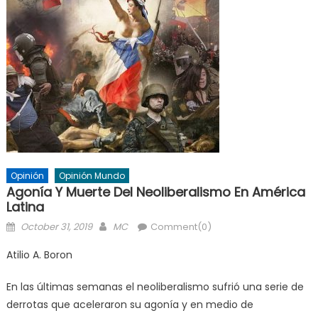
Opinión
Opinión Mundo
Agonía Y Muerte Del Neoliberalismo En América
Latina
Posted
Author
October 31, 2019
MC
Comment(0)
on
Atilio A. Boron
En las últimas semanas el neoliberalismo sufrió una serie de
derrotas que aceleraron su agonía y en medio de