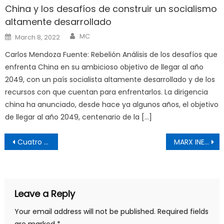
China y los desafíos de construir un socialismo
altamente desarrollado
Author
Posted
MC
March 8, 2022
on
Carlos Mendoza Fuente: Rebelión Análisis de los desafíos que
enfrenta China en su ambicioso objetivo de llegar al año
2049, con un país socialista altamente desarrollado y de los
recursos con que cuentan para enfrentarlos. La dirigencia
china ha anunciado, desde hace ya algunos años, el objetivo
de llegar al año 2049, centenario de la […]
Post
Cuatro claves para entender la Bolivia de Evo 2019-2025
MARX INEDITO: “COLONIALISMO”. Cuaderno de Londres Nº XIV, 1851.
navigation
Leave a Reply
Your email address will not be published.
Required fields
are marked
*