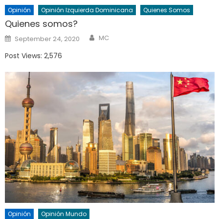
Opinión
Opinión Izquierda Dominicana
Quienes Somos
Quienes somos?
Author
Posted
MC
September 24, 2020
on
Post Views: 2,576
Opinión
Opinión Mundo