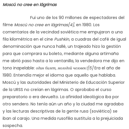
Moscú no cree en lágrimas
Fui uno de los 90 millones de espectadores del
filme
Moscú no cree en lágrimas[4]
, en 1980. Los
comentarios de la vecindad soviética me empujaron a una
fila kilométrica en el cine
Pushkin
, a cuadras del café de igual
denominación que nunca hallé, un trajeado hizo la gestión
para que comprara su boleto, mediante alguna artimaña
me abrió paso hasta a la ventanilla, la vendedora me dijo en
tono inapelable:
один билет, молодой человек![5]
Era el año de
1980. Entendía mejor el idioma que aquello que hablaba.
Moscú y las autoridades del Ministerio de Educación Superior
de la URSS no creían en lágrimas. O aprobaba el curso
preparatorio o era devuelto. La afinidad ideológica iba por
otro sendero. No tenía aún un año y la ciudad me agradaba
y las lecturas descriptivas de la gente rusa (soviética) se
iban al carajo. Una medida rusofilia sustituía a la prejuiciada
sospecha.