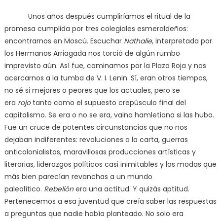
Unos años después cumpliríamos el ritual de la
promesa cumplida por tres colegiales esmeraldeños:
encontrarnos en Moscú. Escuchar
Nathalie
, interpretada por
los Hermanos Arriagada nos torció de algún rumbo
imprevisto aún. Así fue, caminamos por la Plaza Roja y nos
acercarnos a la tumba de V. I. Lenin. Sí, eran otros tiempos,
no sé si mejores o peores que los actuales, pero se
era
rojo
tanto como el supuesto crepúsculo final del
capitalismo. Se era o no se era, vaina hamletiana si las hubo.
Fue un cruce de potentes circunstancias que no nos
dejaban indiferentes: revoluciones a la carta, guerras
anticolonialistas, maravillosas producciones artísticas y
literarias, liderazgos políticos casi inimitables y las modas que
más bien parecían revanchas a un mundo
paleolítico.
Rebelión
era una actitud. Y quizás aptitud.
Pertenecemos a esa juventud que creía saber las respuestas
a preguntas que nadie había planteado. No solo era