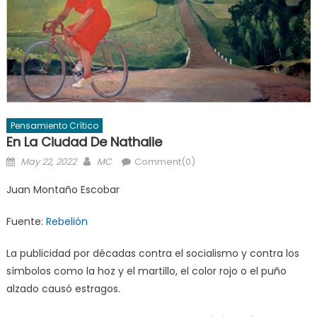
Pensamiento Crítico
En La Ciudad De Nathalie
Posted
Author
May 22, 2022
MC
Comment(0)
on
Juan Montaño Escobar
Fuente:
Rebelión
La publicidad por décadas contra el socialismo y contra los
símbolos como la hoz y el martillo, el color rojo o el puño
alzado causó estragos.