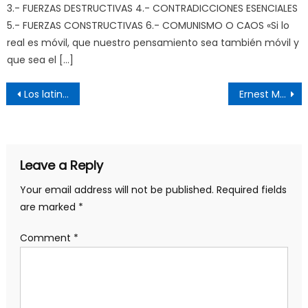
3.- FUERZAS DESTRUCTIVAS 4.- CONTRADICCIONES ESENCIALES
5.- FUERZAS CONSTRUCTIVAS 6.- COMUNISMO O CAOS «Si lo
real es móvil, que nuestro pensamiento sea también móvil y
que sea el […]
Post
Los latinoamericanos en EE.UU., ¿la séptima economía del mundo?
Ernest Mandel, un revolucionario del siglo
navigation
Leave a Reply
Your email address will not be published.
Required fields
are marked
*
Comment
*