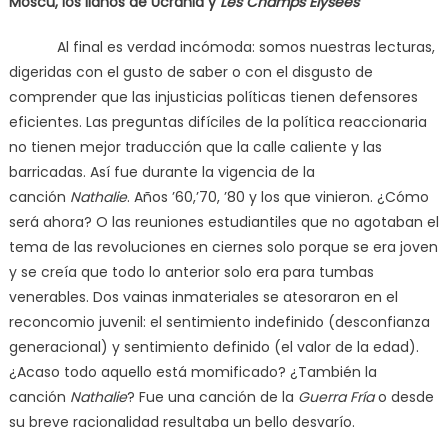
Moscú, los llanos de Ucrania y
Les Champs Elysées
Al final es verdad incómoda: somos nuestras lecturas,
digeridas con el gusto de saber o con el disgusto de
comprender que las injusticias políticas tienen defensores
eficientes. Las preguntas difíciles de la política reaccionaria
no tienen mejor traducción que la calle caliente y las
barricadas. Así fue durante la vigencia de la
canción
Nathalie
. Años ’60,’70, ’80 y los que vinieron. ¿Cómo
será ahora? O las reuniones estudiantiles que no agotaban el
tema de las revoluciones en ciernes solo porque se era joven
y se creía que todo lo anterior solo era para tumbas
venerables. Dos vainas inmateriales se atesoraron en el
reconcomio juvenil: el sentimiento indefinido (desconfianza
generacional) y sentimiento definido (el valor de la edad).
¿Acaso todo aquello está momificado? ¿También la
canción
Nathalie
? Fue una canción de la
Guerra Fría
o desde
su breve racionalidad resultaba un bello desvarío.