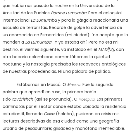
que habíamos pasado la noche en la Universidad de la
Amistad de los Pueblos
Patrice Lumumba
. Para el coloquial
internacional
La Lumumba
y para la gárgola reaccionaria una
escuela de terroristas. Recordé de golpe la advertencia de
un acomedido en Esmeraldas (mi ciudad): “no acepte que lo
manden a
La Lumumba
”. Y ya estaba ahí. Pero no era mi
destino, el viernes siguiente, ya instalado en el
MADÍ[2]
, con
otro becario colombiano comentábamos la quietud
nocturna y la nostalgia precisaba los recovecos ontológicos
de nuestras procedencias. Ni una palabra de política.
Estábamos en Moscú. O
Москва
. Fue la segunda
palabra que aprendí en ruso, la primera había
sido
tavárishch
(así se pronuncia). O
товарищ
. Los primeras
caminatas por el sector donde estaba ubicada la residencia
estudiantil, llamado
C
окол
(halcón), pusieron en crisis mis
lecturas descriptivas de esa ciudad como una geografía
urbana de pesadumbre; grisácea y monótona irremediable.