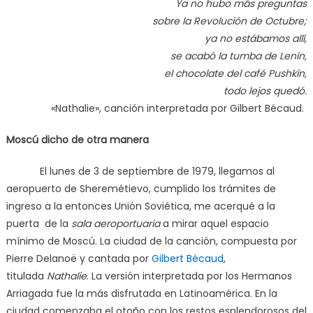
Ya no hubo más preguntas
sobre la Revolución de Octubre;
ya no estábamos allí,
se acabó la tumba de Lenín,
el chocolate del café Pushkín,
todo lejos quedó.
«Nathalie», canción interpretada por Gilbert Bécaud.
Moscú dicho de otra manera
El lunes de 3 de septiembre de 1979, llegamos al
aeropuerto de Sheremétievo, cumplido los trámites de
ingreso a la entonces Unión Soviética, me acerqué a la
puerta de la
sala aeroportuaria
a mirar aquel espacio
mínimo de Moscú. La ciudad de la canción, compuesta por
Pierre Delanoë y cantada por
Gilbert Bécaud
,
titulada
Nathalie
. La versión interpretada por los Hermanos
Arriagada fue la más disfrutada en Latinoamérica. En la
ciudad comenzaba el otoño con los restos esplendorosos del