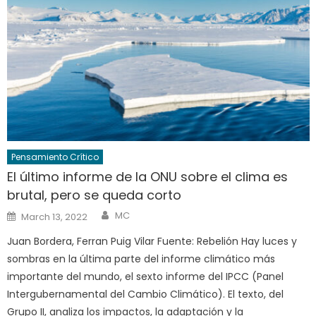
Pensamiento Crítico
El último informe de la ONU sobre el clima es
brutal, pero se queda corto
Author
Posted
MC
March 13, 2022
on
Juan Bordera, Ferran Puig Vilar Fuente: Rebelión Hay luces y
sombras en la última parte del informe climático más
importante del mundo, el sexto informe del IPCC (Panel
Intergubernamental del Cambio Climático). El texto, del
Grupo II, analiza los impactos, la adaptación y la