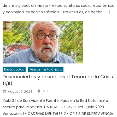
de crisis global, al mismo tiempo sanitaria, social, económica
y ecológica, es decir sistémica. Esta crisis es, de hecho, […]
Destacados
Pensamiento Crítico
Desconciertos y pesadillas o Teoría de la Crisis
(I/II)
Author
Posted
MC
August 9, 2023
on
Iñaki Gil de San Vicente Fuente: Kaos en la Red Nota: texto
escrito para la revista HABLEMOS CLARO Nº1, Junio 2023
Venezuela 1.- CADENAS MENTALES 2.- CRISIS DE SUPERVIVENCIA