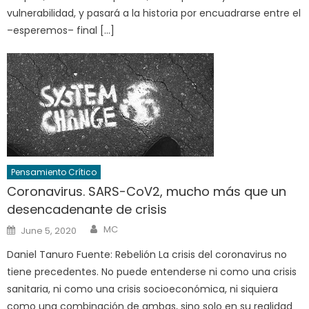
vulnerabilidad, y pasará a la historia por encuadrarse entre el
–esperemos– final […]
Pensamiento Crítico
Coronavirus. SARS-CoV2, mucho más que un
desencadenante de crisis
Author
Posted
MC
June 5, 2020
on
Daniel Tanuro Fuente: Rebelión La crisis del coronavirus no
tiene precedentes. No puede entenderse ni como una crisis
sanitaria, ni como una crisis socioeconómica, ni siquiera
como una combinación de ambas, sino solo en su realidad