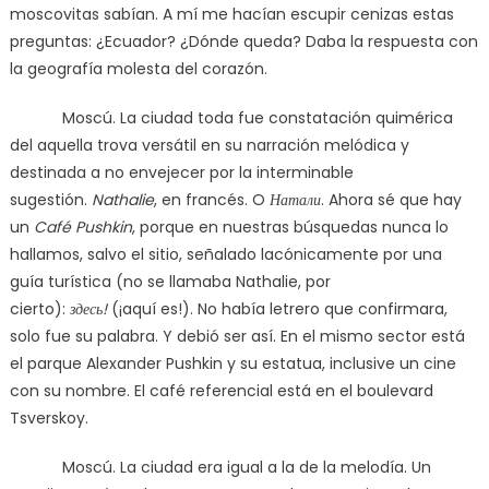
moscovitas sabían. A mí me hacían escupir cenizas estas
preguntas: ¿Ecuador? ¿Dónde queda? Daba la respuesta con
la geografía molesta del corazón.
Moscú. La ciudad toda fue constatación quimérica
del aquella trova versátil en su narración melódica y
destinada a no envejecer por la interminable
sugestión.
Nathalie
, en francés. O
Натали
. Ahora sé que hay
un
Café Pushkin
, porque en nuestras búsquedas nunca lo
hallamos, salvo el sitio, señalado lacónicamente por una
guía turística (no se llamaba Nathalie, por
cierto):
здесь
!
(¡aquí es!). No había letrero que confirmara,
solo fue su palabra. Y debió ser así. En el mismo sector está
el parque Alexander Pushkin y su estatua, inclusive un cine
con su nombre. El café referencial está en el boulevard
Tsverskoy.
Moscú. La ciudad era igual a la de la melodía. Un