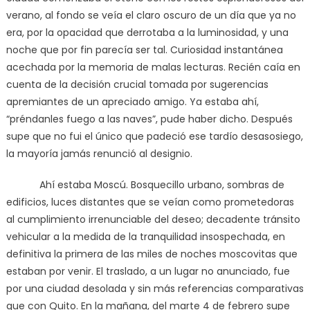
verano, al fondo se veía el claro oscuro de un día que ya no
era, por la opacidad que derrotaba a la luminosidad, y una
noche que por fin parecía ser tal. Curiosidad instantánea
acechada por la memoria de malas lecturas. Recién caía en
cuenta de la decisión crucial tomada por sugerencias
apremiantes de un apreciado amigo. Ya estaba ahí,
“préndanles fuego a las naves”, pude haber dicho. Después
supe que no fui el único que padeció ese tardío desasosiego,
la mayoría jamás renunció al designio.
Ahí estaba Moscú. Bosquecillo urbano, sombras de
edificios, luces distantes que se veían como prometedoras
al cumplimiento irrenunciable del deseo; decadente tránsito
vehicular a la medida de la tranquilidad insospechada, en
definitiva la primera de las miles de noches moscovitas que
estaban por venir. El traslado, a un lugar no anunciado, fue
por una ciudad desolada y sin más referencias comparativas
que con Quito. En la mañana, del marte 4 de febrero supe