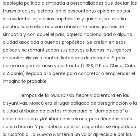
ideología política o simpatía a personalidades que decían las
frases precisas, estaba en el descontento epidérmico por
las evidentes injusticias capitalistas y quien dijera media
palabra sobre ellas adquiría al instante unos gramos de
simpatía y con aquel el país, aquella nacionalidad o alguna
ciudad asociada a buenos propósitos. Se creían en esos
países y se romantizaban sus apoyos a luchas insurgentes
anticolonialistas o contra dictaduras de derecha. El país
como imagen virtuosa y abstracta (URSS, R P de China, Cuba
o Albania) llegaba a la gente para concretar o emprender el
imaginario probable.
Tiempos de la
Guerra Fría
, fiebre y calentura en las
disyuntivas, Moscú era el lugar obligado de peregrinación o la
ciudad atribuida de ciertos males para la “democracia” a
causa de su oro. ¡Ja! Ahora nos reímos, pero décadas atrás
no era broma. Y por debajo de esos disparates se engordaba
la rusofobia. La
Guerra Fría
tenía un valor apreciable por las