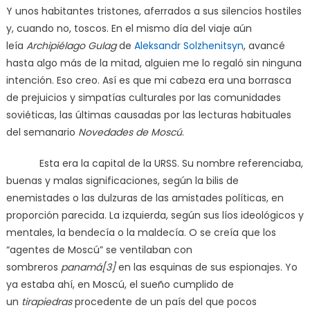
Y unos habitantes tristones, aferrados a sus silencios hostiles
y, cuando no, toscos. En el mismo día del viaje aún
leía
Archipiélago Gulag
de
Aleksandr Solzhenitsyn
, avancé
hasta algo más de la mitad, alguien me lo regaló sin ninguna
intención. Eso creo. Así es que mi cabeza era una borrasca
de prejuicios y simpatías culturales por las comunidades
soviéticas, las últimas causadas por las lecturas habituales
del semanario
Novedades de Moscú
.
Esta era la capital de la URSS. Su nombre referenciaba,
buenas y malas significaciones, según la bilis de
enemistades o las dulzuras de las amistades políticas, en
proporción parecida. La izquierda, según sus líos ideológicos y
mentales, la bendecía o la maldecía. O se creía que los
“agentes de Moscú” se ventilaban con
sombreros
panamá[3]
en las esquinas de sus espionajes. Yo
ya estaba ahí, en Moscú, el sueño cumplido de
un
tirapiedras
procedente de un país del que pocos