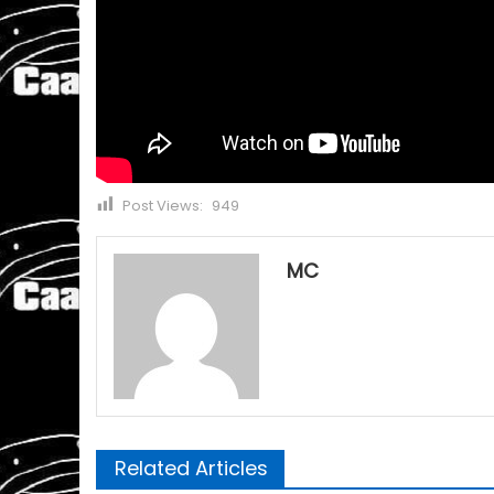
Post Views:
949
MC
Related Articles