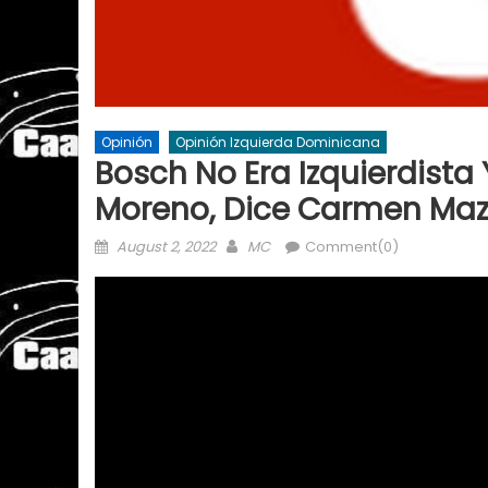
Opinión
Opinión Izquierda Dominicana
Bosch No Era Izquierdista
Moreno, Dice Carmen Ma
Posted
Author
August 2, 2022
MC
Comment(0)
on