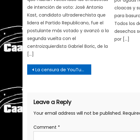
por aguas r
de intención de voto: José Antonio
cloacas y s
Kast, candidato ultraderechista que
para basura
lidera el Partido Republicano, fue el
Todos los d
postulante más votado y avanzó a la
desechos só
segunda vuelta con el
por […]
centroizquierdista Gabriel Boric, de la
[…]
Post
La censura de YouTube es una amenaza para la izquierda
navigation
Leave a Reply
Your email address will not be published.
Require
Comment
*