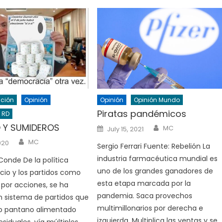
ución
Opinión
Opinión
Opinión Mundo
Piratas pandémicos
 RD
Author
 Y SUMIDEROS
Posted
MC
July 15, 2021
on
Author
MC
020
Sergio Ferrari Fuente: Rebelión La
industria farmacéutica mundial es
 Conde De la política
uno de los grandes ganadores de
io y los partidos como
esta etapa marcada por la
por acciones, se ha
pandemia. Saca provechos
 sistema de partidos que
multimillonarios por derecha e
 pantano alimentado
izquierda. Multiplica las ventas y se