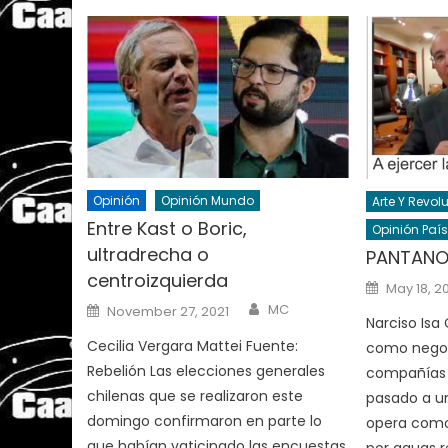
Opinión
Opinión Mundo
Arte Y Revol
Entre Kast o Boric,
Opinión País
ultradrecha o
PANTANO
centroizquierda
Posted
May 18, 2
on
Author
Posted
MC
November 27, 2021
on
Narciso Isa
Cecilia Vergara Mattei Fuente:
como negoc
Rebelión Las elecciones generales
compañías 
chilenas que se realizaron este
pasado a un
domingo confirmaron en parte lo
opera como
que habían vaticinado las encuestas