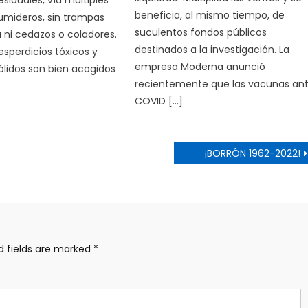
esiduales, vía múltiples
beneficia, al mismo tiempo, de
umideros, sin trampas
suculentos fondos públicos
 ni cedazos o coladores.
destinados a la investigación. La
esperdicios tóxicos y
empresa Moderna anunció
lidos son bien acogidos
recientemente que las vacunas ant
COVID […]
¡BORRÓN 1962-2022!
d fields are marked
*