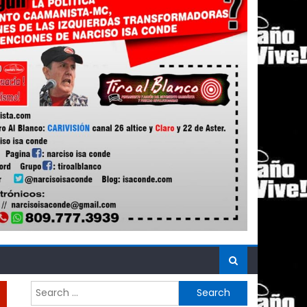
Search
for: