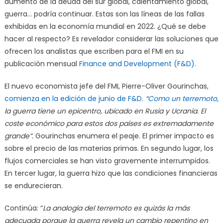
aumento de la deuda del sur global, calentamiento global,
guerra… podría continuar. Estas son las líneas de las fallas
exhibidas en la economía mundial en 2022. ¿Qué se debe
hacer al respecto? Es revelador considerar las soluciones que
ofrecen los analistas que escriben para el FMI en su
publicación mensual
Finance and Development (F&D).
El nuevo economista jefe del FMI, Pierre-Oliver Gourinchas
,
comienza en la edición de junio de F&D
.
“
Como un terremoto
,
la guerra tiene un epicentro, ubicado en Rusia y Ucrania. El
coste económico para estos dos países es extremadamente
grande”.
Gourinchas enumera el peaje. El primer impacto es
sobre el precio de las materias primas. En segundo lugar, los
flujos comerciales se han visto gravemente interrumpidos.
En tercer lugar, la guerra hizo que las condiciones financieras
se endurecieran.
Continúa: “
La analogía del terremoto es quizás la más
adecuada porque la guerra revela un cambio repentino en