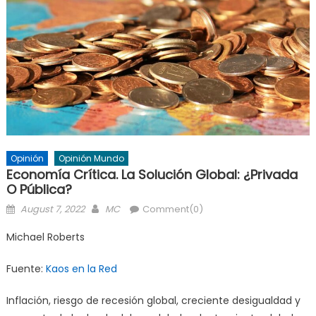
Opinión
Opinión Mundo
Economía Crítica. La Solución Global: ¿privada
O Pública?
Posted
Author
August 7, 2022
MC
Comment(0)
on
Michael Roberts
Fuente:
Kaos en la Red
Inflación, riesgo de recesión global, creciente desigualdad y