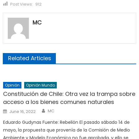
Post Views:
912
MC
Related Articles
Opinión
Opinión Mundo
Constitución de Chile: Otra vez la trampa sobre
acceso a los bienes comunes naturales
Author
Posted
MC
June 16, 2022
on
Eduardo Gudynas Fuente: Rebelión El pasado sábado 14 de
mayo, la propuesta que provenía de la Comisión de Medio
Ambiente y Modelo Económico no fue aprobada, y ello se