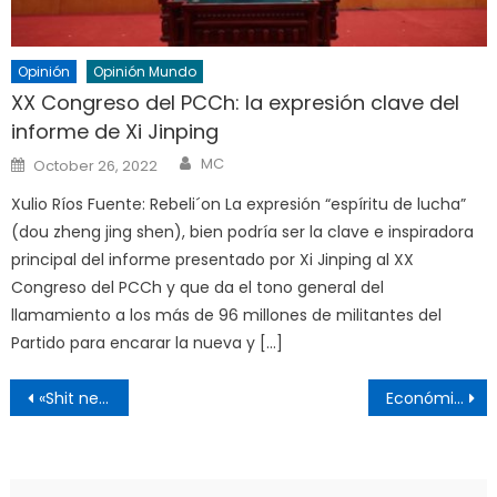
Opinión
Opinión Mundo
XX Congreso del PCCh: la expresión clave del
informe de Xi Jinping
Author
Posted
MC
October 26, 2022
on
Xulio Ríos Fuente: Rebeli´on La expresión “espíritu de lucha”
(dou zheng jing shen), bien podría ser la clave e inspiradora
principal del informe presentado por Xi Jinping al XX
Congreso del PCCh y que da el tono general del
llamamiento a los más de 96 millones de militantes del
Partido para encarar la nueva y […]
Post
«Shit news» y «fake news», herramientas de la ultraderecha
Económicamente útiles, políticamente potentes
navigation