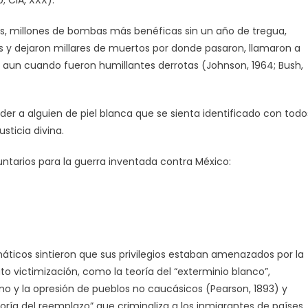
, millones de bombas más benéficas sin un año de tregua,
 y dejaron millares de muertos por donde pasaron, llamaron a
”, aun cuando fueron humillantes derrotas (Johnson, 1964; Bush,
r a alguien de piel blanca que se sienta identificado con todo
sticia divina.
ntarios para la guerra inventada contra México:
áticos sintieron que sus privilegios estaban amenazados por la
o victimización, como la teoría del “exterminio blanco”,
lismo y la opresión de pueblos no caucásicos (Pearson, 1893) y
a del reemplazo” que criminaliza a los inmigrantes de países