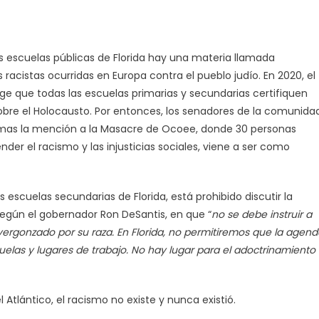
las escuelas públicas de Florida hay una materia llamada
s racistas ocurridas en Europa contra el pueblo judío. En 2020, el
e que todas las escuelas primarias y secundarias certifiquen
bre el Holocausto. Por entonces, los senadores de la comunida
ramas la mención a la Masacre de Ocoee, donde 30 personas
der el racismo y las injusticias sociales, viene a ser como
 escuelas secundarias de Florida, está prohibido discutir la
 según el gobernador Ron DeSantis, en que “
no se debe instruir a
vergonzado por su raza. En Florida, no permitiremos que la agend
elas y lugares de trabajo. No hay lugar para el adoctrinamiento
l Atlántico, el racismo no existe y nunca existió.