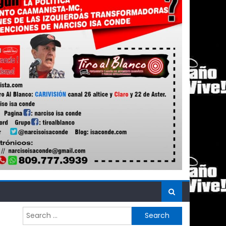
Search
for: