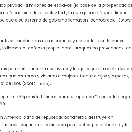
d privada” a millones de esclavos (la base de la prosperidad de
tema “bendición de la esclavitud”, la que querían “expandir por
iempo que a su sistema de gobierno llamaban “democracia” (Brown
nativos mucho más democráticos y civilizados que la nueva
oro, lo llamaron “defensa propia” ante “ataques no provocados” de
s para reinstaurar la esclavitud y luego la guerra contra Méxi
smos que mataron y violaron a mujeres frente a hijos y esposos, 
o” de Dios (Scott , 1846).
ros en Filipinas lo hicieron para cumplir con “la pesada carga
99).
n América latina de repúblicas bananeras, destruyeron
uras sangrientas, lo hicieron para luchar por la libertad y la
; CIA, XXX).