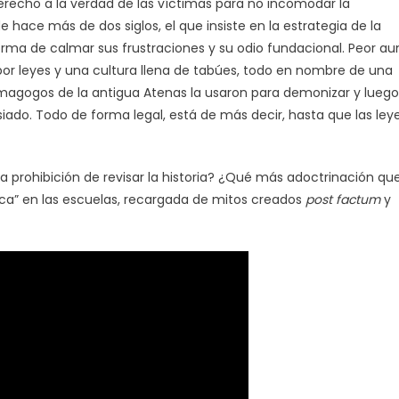
o derecho a la verdad de las víctimas para no incomodar la
 hace más de dos siglos, el que insiste en la estrategia de la
ma de calmar sus frustraciones y su odio fundacional. Peor au
r leyes y una cultura llena de tabúes, todo en nombre de una
magogos de la antigua Atenas la usaron para demonizar y luego
ado. Todo de forma legal, está de más decir, hasta que las ley
 prohibición de revisar la historia? ¿Qué más adoctrinación qu
tica” en las escuelas, recargada de mitos creados
post factum
y