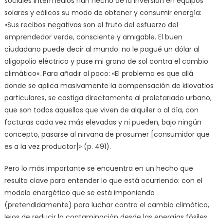
sociales intermedios han hecho de la inversión en equipos
solares y eólicos su modo de obtener y consumir energía:
«Sus recibos negativos son el fruto del esfuerzo del
emprendedor verde, consciente y amigable. El buen
ciudadano puede decir al mundo: no le pagué un dólar al
oligopolio eléctrico y puse mi grano de sol contra el cambio
climático». Para añadir al poco: «El problema es que allá
donde se aplica masivamente la compensación de kilovatios
particulares, se castiga directamente al proletariado urbano,
que son todos aquellos que viven de alquiler o al día, con
facturas cada vez más elevadas y ni pueden, bajo ningún
concepto, pasarse al nirvana de prosumer [consumidor que
es a la vez productor]» (p. 491).
Pero lo más importante se encuentra en un hecho que
resulta clave para entender lo que está ocurriendo: con el
modelo energético que se está imponiendo
(pretendidamente) para luchar contra el cambio climático,
lejos de reducir la contaminación desde las energías fósiles,