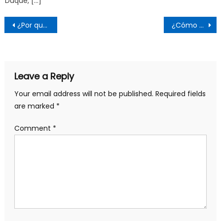
Duque, […]
Post
¿Por qué cayó Castillo?
¿Cómo de fuerte es la alianza político-militar entre Rusia y China?
navigation
Leave a Reply
Your email address will not be published.
Required fields
are marked
*
Comment
*