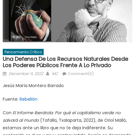
Pensamiento Crítico
Una Defensa De Los Recursos Naturales Desde
Los Poderes Públicos Frente A Lo Privado
Posted
Author
December 9, 2022
MC
Comment(0)
on
Jesús María Montero Barrado
Fuente:
Rebelión
Con
El Informe Iberdrola. Por qué el capitalismo verde no
salvará al mundo
(Tafalla, Txalaparta, 2022), de Oriol Malló,
estamos ante un libro que no te deja indiferente. Su