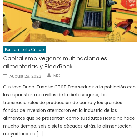
Pensamiento Crítico
Capitalismo vegano: multinacionales
alimentarias y BlackRock
Author
Posted
MC
August 28, 2022
on
Gustavo Duch Fuente: CTXT Tras seducir a la población con
las supuestas maravillas de la dieta vegana, las
transnacionales de producción de carne y los grandes
fondos de inversión aterrizaron en la industria de los
alimentos que se presentan como sustitutos Hasta no hace
mucho tiempo, seis o siete décadas atrás, la alimentación
mayoritaria de […]