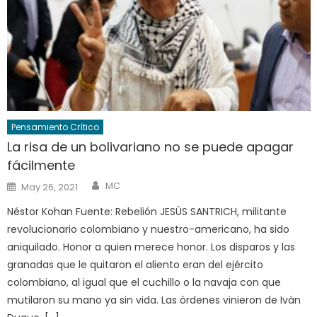
Pensamiento Crítico
La risa de un bolivariano no se puede apagar
fácilmente
Author
Posted
MC
May 26, 2021
on
Néstor Kohan Fuente: Rebelión JESÚS SANTRICH, militante
revolucionario colombiano y nuestro-americano, ha sido
aniquilado. Honor a quien merece honor. Los disparos y las
granadas que le quitaron el aliento eran del ejército
colombiano, al igual que el cuchillo o la navaja con que
mutilaron su mano ya sin vida. Las órdenes vinieron de Iván