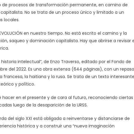
to de procesos de transformación permanente, en camino de
n capitalista. No se trata de un proceso único y limitado a un
s locales.
 REVOLUCIÓN en nuestro tiempo. No está escrito el camino y la
ón, saqueo y dominación capitalista. Hay que abrirse a revisar e
rica.
 historia intelectual”, de Enzo Traverso, editado por el Fondo de
bre del 2022. Es una obra extensa (644 páginas), con un repas
francesa, la haitiana y la rusa. Se trata de un texto interesante
órico y político.
é hacer en el presente y de cara al futuro, reconociendo ciertas
cadas luego de la desaparición de la URSS.
rda del siglo XXI está obligada a reinventarse y distanciarse de
eriencia histórica y a construir una “nueva imaginación