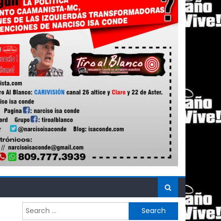
Search
for: