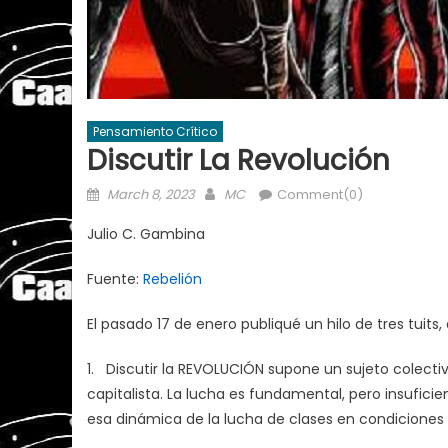
Pensamiento Crítico
Discutir La Revolución
Posted
Author
March 8, 2023
MC
Comment(0)
on
Julio C. Gambina
Fuente:
Rebelión
El pasado 17 de enero publiqué un hilo de tres tuits
1. Discutir la REVOLUCIÓN supone un sujeto colecti
capitalista. La lucha es fundamental, pero insufic
esa dinámica de la lucha de clases en condiciones