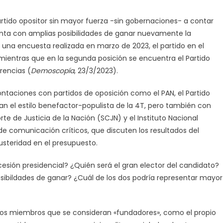
tido opositor sin mayor fuerza -sin gobernaciones- a contar
enta con amplias posibilidades de ganar nuevamente la
 una encuesta realizada en marzo de 2023, el partido en el
ientras que en la segunda posición se encuentra el Partido
rencias (
Demoscop
ía
, 23/3/2023).
ntaciones con partidos de oposición como el PAN, el Partido
tican el estilo benefactor-populista de la 4T, pero también con
te de Justicia de la Nación (SCJN) y el Instituto Nacional
de comunicación críticos, que discuten los resultados del
usteridad en el presupuesto.
sión presidencial? ¿Quién será el gran elector del candidato?
sibildades de ganar? ¿Cuál de los dos podría representar mayor
s miembros que se consideran «fundadores», como el propio