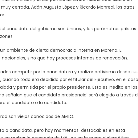
a muy cerrada. Adán Augusto López y Ricardo Monreal, los otros
ar.
del candidato del gobierno son únicas, y los parámetros priístas 
azones:
ay un ambiente de cierta democracia interna en Morena. El
 nacionales, sino que hay procesos internos de renovación.
esados competir por la candidatura y realizar activismo desde su
a, cuando todo era decidido por el titular del Ejecutivo, en el cas
a y permitida por el propio presidente. Esto es inédito en los
na señalan que el candidato presidencial será elegido a través 
rá el candidato o la candidata.
d son viejos conocidos de AMLO.
dato o candidata, pero hay momentos destacables en esta
 en realzar la presencia de México en la arena diplomática