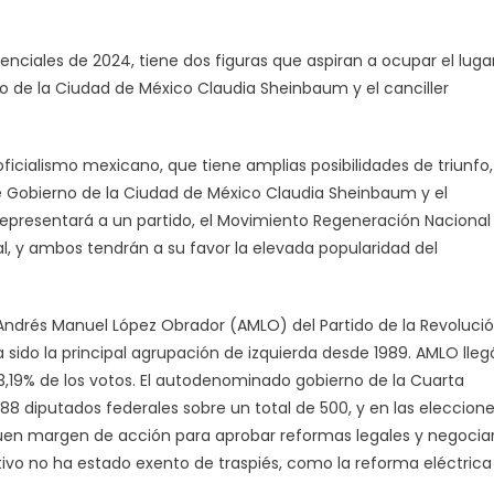
enciales de 2024, tiene dos figuras que aspiran a ocupar el luga
o de la Ciudad de México Claudia Sheinbaum y el canciller
oficialismo mexicano, que tiene amplias posibilidades de triunfo,
 de Gobierno de la Ciudad de México Claudia Sheinbaum y el
representará a un partido, el Movimiento Regeneración Nacional
, y ambos tendrán a su favor la elevada popularidad del
 Andrés Manuel López Obrador (AMLO) del Partido de la Revoluci
sido la principal agrupación de izquierda desde 1989. AMLO lleg
 53,19% de los votos. El autodenominado gobierno de la Cuarta
8 diputados federales sobre un total de 500, y en las eleccion
 buen margen de acción para aprobar reformas legales y negocia
tivo no ha estado exento de traspiés, como la reforma eléctrica