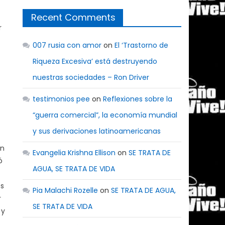
Recent Comments
r
007 rusia con amor
on
El ‘Trastorno de
Riqueza Excesiva’ está destruyendo
nuestras sociedades – Ron Driver
testimonios pee
on
Reflexiones sobre la
“guerra comercial”, la economía mundial
y sus derivaciones latinoamericanas
ón
Evangelia Krishna Ellison
on
SE TRATA DE
ó
AGUA, SE TRATA DE VIDA
es
Pia Malachi Rozelle
on
SE TRATA DE AGUA,
r
SE TRATA DE VIDA
 y