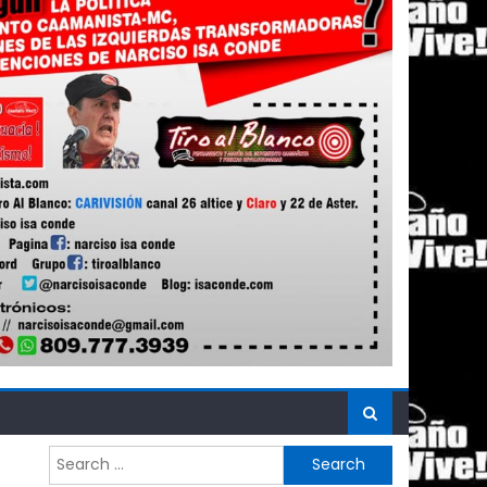
Search
for: