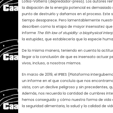
Lotka-Volterra (depredador-presa). Los autores rei
la disipación de la energía potencial es demasiado r
punto de destruirlo y dañarnos en el proceso. Este s
tiempo desaparece. Pero lamentablemente nuestro 
describen como la etapa de mayor insensatez que e
informe
The 6th law of stupidity: a biophysical interp
la estupidez, que establecería que la especie huma
De la misma manera, teniendo en cuenta la actitud
llegar a la conclusión de que es insensato actuar p
vivos, incluso, a nosotros mismos.
En marzo de 2019, el IPBES (Plataforma intergubern
un informe en el que concluía que nos encontramo
vista, con un declive peligroso y sin precedentes, 
Además, nos recuerda la cantidad de cumbres int
hemos conseguido y cómo nuestra forma de vida en
la seguridad alimentaria, la salud y la calidad de vid