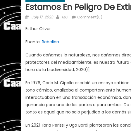
Estamos En Peligro De Ext
Posted
Author
July 17, 2023
MC
Comment(0)
on
Esther Oliver
Fuente:
Rebelión
Cuando dañamos la naturaleza, nos dañamos dir
protectores del medioambiente, es nuestro futuro e
hora de la biodiversidad, 2020)]
En 1976, Carlo M. Cipolla escribió un ensayo satírico
tono cómico, analizaba el comportamiento humano,
interactuaban en una transacción económica, dan
ganancia para una de las partes o para ambas. De ah
tonto es aquel que no solo perjudica a los demás si
En 2021, Ilaria Perissi y Ugo Bardi plantearon las co