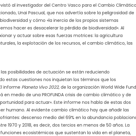
vistó al investigador del Centro Vasco para el Cambio Climátic
onado, Unai Pascual, que nos advertía sobre la peligrosidad de
biodiversidad y cómo «la inercia de los propios sistemas
demos hacer es desacelerar la pérdida de biodiversidad». Al
ionar y actuar sobre esas fuerzas motrices: la agricultura
turales, la explotación de los recursos, el cambio climático, las
las posibilidades de actuación se están reduciendo
o estas cuestiones nos inquietan los términos que los
 El informe
Planeta Vivo 2022
, de la organización World Wide Fun
tá en medio de una PROFUNDA crisis de cambio climático y de
oportunidad para actuar». Este informe nos habla de estas dos
ser humano. Al evidente cambio climático hay que añadir las
alofriantes: descenso medio del 69% en la abundancia poblacion
tre 1970 y 2018, es decir, dos tercios en menos de 50 años. La
funciones ecosistémicas que sustentan la vida en el planeta,