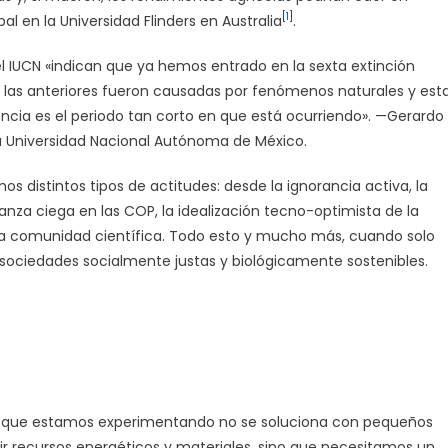
[
1
]
l en la Universidad Flinders en Australia
.
el IUCN «indican que ya hemos entrado en la sexta extinción
s las anteriores fueron causadas por fenómenos naturales y est
ncia es el periodo tan corto en que está ocurriendo». —Gerardo
 la Universidad Nacional Autónoma de México.
distintos tipos de actitudes: desde la ignorancia activa, la
anza ciega en las COP, la idealización tecno-optimista de la
de la comunidad científica. Todo esto y mucho más, cuando solo
sociedades socialmente justas y biológicamente sostenibles.
al que estamos experimentando no se soluciona con pequeños
r recursos energéticos y materiales, sino que necesitamos un