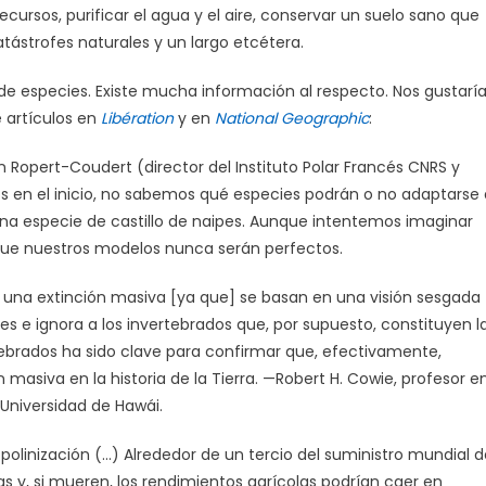
cursos, purificar el agua y el aire, conservar un suelo sano que
tástrofes naturales y un largo etcétera.
de especies. Existe mucha información al respecto. Nos gustarí
e artículos en
Libération
y en
National Geographic
:
n Ropert-Coudert (director del Instituto Polar Francés CNRS y
 en el inicio, no sabemos qué especies podrán o no adaptarse 
na especie de castillo de naipes. Aunque intentemos imaginar
, que nuestros modelos nunca serán perfectos.
una extinción masiva [ya que] se basan en una visión sesgada
ves e ignora a los invertebrados que, por supuesto, constituyen l
ertebrados ha sido clave para confirmar que, efectivamente,
 masiva en la historia de la Tierra. —Robert H. Cowie, profesor e
 Universidad de Hawái.
olinización (…) Alrededor de un tercio del suministro mundial d
 y, si mueren, los rendimientos agrícolas podrían caer en