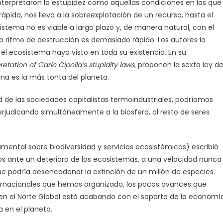
nterpretaron la estupidez como aquellas condiciones en las que
ápida, nos lleva a la sobreexplotación de un recurso, hasta el
istema no es viable a largo plazo y, de manera natural, con el
ritmo de destrucción es demasiado rápido. Los autores lo
l ecosistema haya visto en toda su existencia. En su
retation of Carlo Cipolla’s stupidity laws
, proponen la sexta ley d
na es la más tonta del planeta.
 de las sociedades capitalistas termoindustriales, podríamos
erjudicando simultáneamente a la biosfera, al resto de seres
amental sobre biodiversidad y servicios ecosistémicos) escribió
s ante un deterioro de los ecosistemas, a una velocidad nunca
que podría desencadenar la extinción de un millón de especies.
ernacionales que hemos organizado, los pocos avances que
 el Norte Global está acabando con el soporte de la economía
a en el planeta.