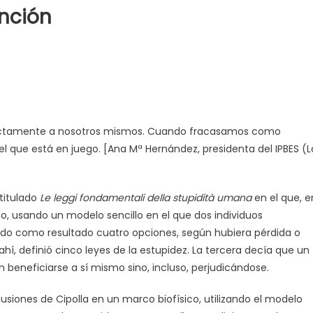
inción
ectamente a nosotros mismos. Cuando fracasamos como
l que está en juego. [Ana Mª Hernández, presidenta del IPBES (L
 titulado
Le leggi fondamentali della stupidità umana
en el que, e
 usando un modelo sencillo en el que dos individuos
do como resultado cuatro opciones, según hubiera pérdida o
í, definió cinco leyes de la estupidez. La tercera decía que un
n beneficiarse a sí mismo sino, incluso, perjudicándose.
nclusiones de Cipolla en un marco biofísico, utilizando el modelo