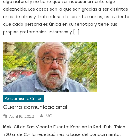
algo natural y no tiene que ser necesariamente algo
deleznable. Las cosas son lo que son gracias a ser distintas
unas de otras y, tratándose de seres humanos, es evidente
que cada persona es única en su fenotipo y tiene sus
propias preferencias, intereses y […]
Pensamiento Crítico
Guerra comunicacional
Author
Posted
MC
April 16, 2022
on
Iñaki Gil de San Vicente Fuente: Kaos en la Red «Fuh-Tsien –
720 a. de C.– la repetición es la base del conocimiento,