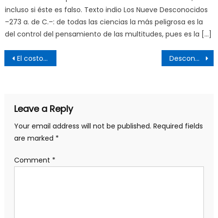
incluso si éste es falso. Texto indio Los Nueve Desconocidos
–273 a. de C.–: de todas las ciencias la más peligrosa es la
del control del pensamiento de las multitudes, pues es la […]
Post
El costoso retorno de la geopolítica
Desconciertos y pesadillas o Teoría de la Crisis (I/II)
navigation
Leave a Reply
Your email address will not be published.
Required fields
are marked
*
Comment
*