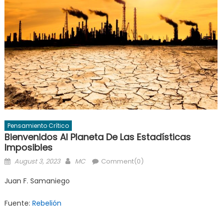
Pensamiento Crítico
Bienvenidos Al Planeta De Las Estadísticas
Imposibles
Posted
Author
August 3, 2023
MC
Comment(0)
on
Juan F. Samaniego
Fuente:
Rebelión