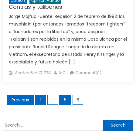
Opinión
Opinión Mundo
Contras y talibanes
Jorge Majfud Fuente: Rebelion 2 de febrero de 1983: los
muyahidín (por entonces llamados “freedom fighters”
o “luchadores por la libertad” y, poco después,
“Taliban”) son recibidos en la misma Casa Blanca por el
presidente Ronald Reagan. Luego de la derrota en
Vietnam, el exsecretario de Estado Henry Kissinger y la
exsocialista y futura halcón […]
Posted
Author
September 12, 2021
MC
Comment(0)
on
Posts
Previous
1
…
5
6
navigation
Search
for: