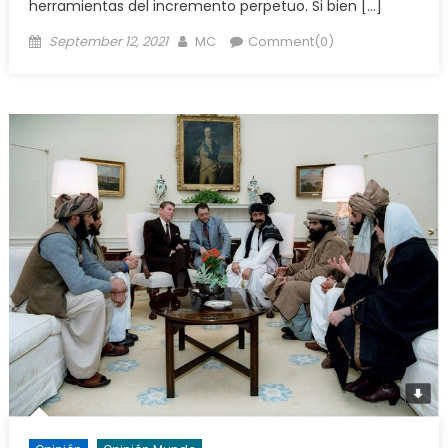
herramientas del incremento perpetuo. Si bien […]
Posted
Author
September 12, 2021
MC
Comment(0)
on