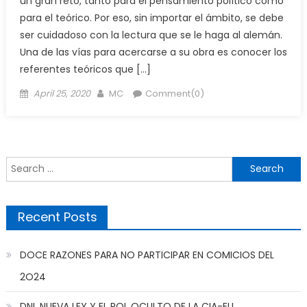
un gran reto, tanto para el pensamiento político como
para el teórico. Por eso, sin importar el ámbito, se debe
ser cuidadoso con la lectura que se le haga al alemán.
Una de las vías para acercarse a su obra es conocer los
referentes teóricos que […]
Posted
Author
April 25, 2020
MC
Comment(0)
on
Search
for:
Recent Posts
DOCE RAZONES PARA NO PARTICIPAR EN COMICIOS DEL
2O24
DNI, NUEVA LEY Y EL ROL OCULTO DE LA CIA-EU