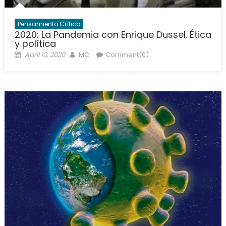
Pensamiento Crítico
2020: La Pandemia con Enrique Dussel. Ética
y política
Posted
Author
April 10, 2020
MC
Comment(0)
on