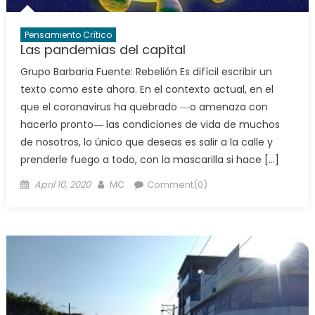
Pensamiento Crítico
Las pandemias del capital
Grupo Barbaria Fuente: Rebelión Es difícil escribir un
texto como este ahora. En el contexto actual, en el
que el coronavirus ha quebrado ―o amenaza con
hacerlo pronto― las condiciones de vida de muchos
de nosotros, lo único que deseas es salir a la calle y
prenderle fuego a todo, con la mascarilla si hace […]
Posted
Author
April 10, 2020
MC
Comment(0)
on