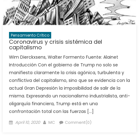
Pensamiento Crítico
Coronavirus y crisis sistémica del
capitalismo
Wim Dierckxsens, Walter Formento Fuente: Alainet
Introducción Con el gobierno de Trump no solo se
manifiesta claramente la crisis agónica, turbulenta y
conflictiva del capitalismo, sino que se evidencia con la
actual Gran Depresión la imposibilidad de salir de la
misma. Expresando un nacionalismo industrialista, anti-
oligarquía financiera, Trump está en una
confrontación total con las fuerzas […]
Posted
Author
April 10, 2020
MC
Comment(0)
on