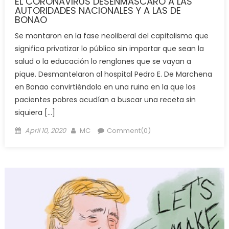
EL CORONAVIRUS DESENMASCARO A LAS
AUTORIDADES NACIONALES Y A LAS DE
BONAO
Se montaron en la fase neoliberal del capitalismo que
significa privatizar lo público sin importar que sean la
salud o la educación lo renglones que se vayan a
pique. Desmantelaron al hospital Pedro E. De Marchena
en Bonao convirtiéndolo en una ruina en la que los
pacientes pobres acudían a buscar una receta sin
siquiera […]
Posted
Author
April 10, 2020
MC
Comment(0)
on