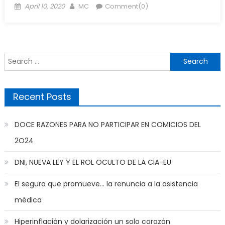
Posted
Author
April 10, 2020
MC
Comment(0)
on
Search
for:
Recent Posts
DOCE RAZONES PARA NO PARTICIPAR EN COMICIOS DEL
2O24
DNI, NUEVA LEY Y EL ROL OCULTO DE LA CIA-EU
El seguro que promueve… la renuncia a la asistencia
médica
Hiperinflación y dolarización un solo corazón