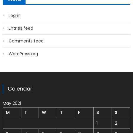
Log in
Entries feed
Comments feed
WordPress.org
Calendar
May 2021
M
T
W
T
F
S
S
1
2