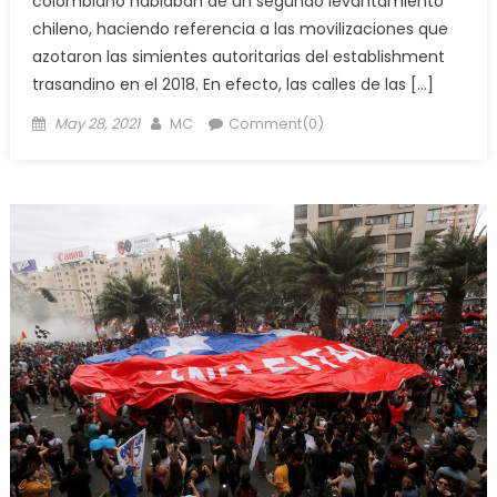
colombiano hablaban de un segundo levantamiento
chileno, haciendo referencia a las movilizaciones que
azotaron las simientes autoritarias del establishment
trasandino en el 2018. En efecto, las calles de las […]
Posted
Author
May 28, 2021
MC
Comment(0)
on