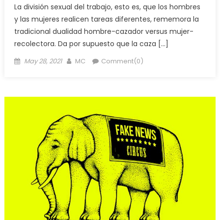
La división sexual del trabajo, esto es, que los hombres
y las mujeres realicen tareas diferentes, rememora la
tradicional dualidad hombre-cazador versus mujer-
recolectora. Da por supuesto que la caza […]
Posted
Author
May 28, 2021
MC
Comment(0)
on