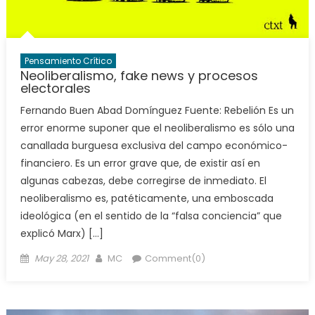
Pensamiento Crítico
Neoliberalismo, fake news y procesos
electorales
Fernando Buen Abad Domínguez Fuente: Rebelión Es un
error enorme suponer que el neoliberalismo es sólo una
canallada burguesa exclusiva del campo económico-
financiero. Es un error grave que, de existir así en
algunas cabezas, debe corregirse de inmediato. El
neoliberalismo es, patéticamente, una emboscada
ideológica (en el sentido de la “falsa conciencia” que
explicó Marx) […]
Posted
Author
May 28, 2021
MC
Comment(0)
on