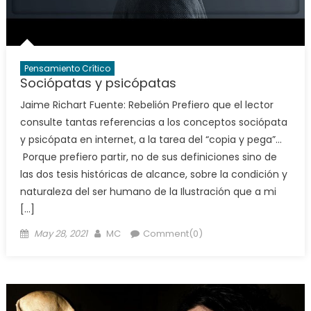
Pensamiento Crítico
Sociópatas y psicópatas
Jaime Richart Fuente: Rebelión Prefiero que el lector
consulte tantas referencias a los conceptos sociópata
y psicópata en internet, a la tarea del “copia y pega”…
Porque prefiero partir, no de sus definiciones sino de
las dos tesis históricas de alcance, sobre la condición y
naturaleza del ser humano de la Ilustración que a mi
[…]
Posted
Author
May 28, 2021
MC
Comment(0)
on