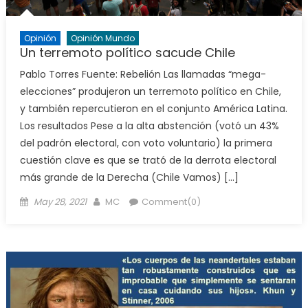
Opinión
Opinión Mundo
Un terremoto político sacude Chile
Pablo Torres Fuente: Rebelión Las llamadas “mega-
elecciones” produjeron un terremoto político en Chile,
y también repercutieron en el conjunto América Latina.
Los resultados Pese a la alta abstención (votó un 43%
del padrón electoral, con voto voluntario) la primera
cuestión clave es que se trató de la derrota electoral
más grande de la Derecha (Chile Vamos) […]
Posted
Author
May 28, 2021
MC
Comment(0)
on