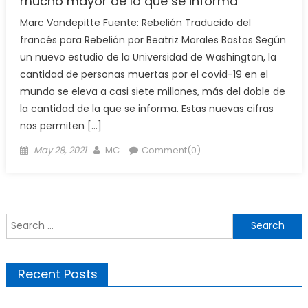
mucho mayor de lo que se informa
Marc Vandepitte Fuente: Rebelión Traducido del
francés para Rebelión por Beatriz Morales Bastos Según
un nuevo estudio de la Universidad de Washington, la
cantidad de personas muertas por el covid-19 en el
mundo se eleva a casi siete millones, más del doble de
la cantidad de la que se informa. Estas nuevas cifras
nos permiten […]
Posted
Author
May 28, 2021
MC
Comment(0)
on
Search
for:
Recent Posts