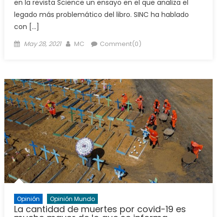
en la revista Science un ensayo en el que analiza el
legado más problemático del libro. SINC ha hablado
con […]
Posted
Author
May 28, 2021
MC
Comment(0)
on
Opinión
Opinión Mundo
La cantidad de muertes por covid-19 es