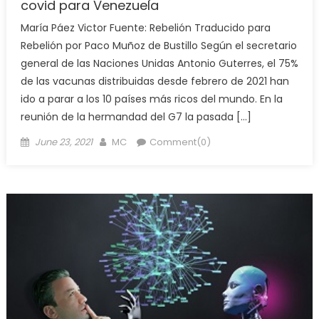
covid para Venezuela
María Páez Victor Fuente: Rebelión Traducido para
Rebelión por Paco Muñoz de Bustillo Según el secretario
general de las Naciones Unidas Antonio Guterres, el 75%
de las vacunas distribuidas desde febrero de 2021 han
ido a parar a los 10 países más ricos del mundo. En la
reunión de la hermandad del G7 la pasada […]
Posted
Author
June 23, 2021
MC
Comment(0)
on