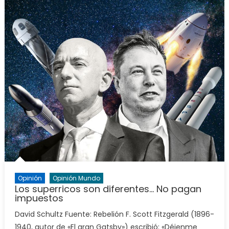
Opinión
Opinión Mundo
Los superricos son diferentes… No pagan
impuestos
David Schultz Fuente: Rebelión F. Scott Fitzgerald (1896-
1940, autor de «El gran Gatsby») escribió: «Déjenme