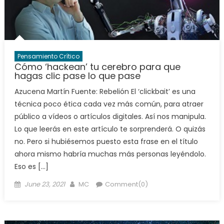
Pensamiento Crítico
Cómo ‘hackean’ tu cerebro para que
hagas clic pase lo que pase
Azucena Martín Fuente: Rebelión El ‘clickbait’ es una
técnica poco ética cada vez más común, para atraer
público a vídeos o artículos digitales. Así nos manipula.
Lo que leerás en este artículo te sorprenderá. O quizás
no. Pero si hubiésemos puesto esta frase en el título
ahora mismo habría muchas más personas leyéndolo.
Eso es […]
Posted
Author
June 23, 2021
MC
Comment(0)
on