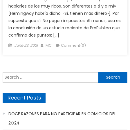
hablarles de los muy ricos. Son diferentes a ti y a mí»
[Hemingway habría dicho: «Sí, tienen más dinero»]. Por
supuesto que sí. No pagan impuestos. Al menos, esa es
la conclusión de un estudio reciente de ProPublica que
confirma dos puntos: […]
Posted
Author
June 23, 2021
MC
Comment(0)
on
Search
for:
Recent Posts
DOCE RAZONES PARA NO PARTICIPAR EN COMICIOS DEL
2O24