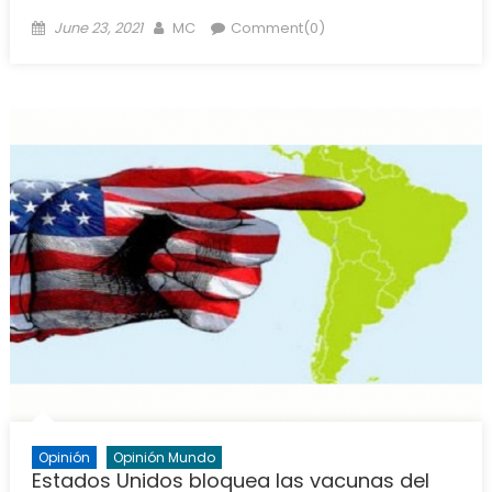
Posted
Author
June 23, 2021
MC
Comment(0)
on
Opinión
Opinión Mundo
Estados Unidos bloquea las vacunas del