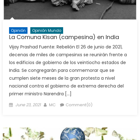
Opinión
Opinión Mundo
La Comuna Kisan (campesina) en India
Vijay Prashad Fuente: Rebelión El 26 de junio de 2021,
decenas de miles de campesinxs se reunirán frente a
los edificios de gobierno de los veintiocho estados de
India. Se congregarán para conmemorar que se
cumplen siete meses de la gran protesta a nivel
nacional contra el gobierno de extrema derecha del
primer ministro Narendra […]
Posted
Author
June 23, 2021
MC
Comment(0)
on