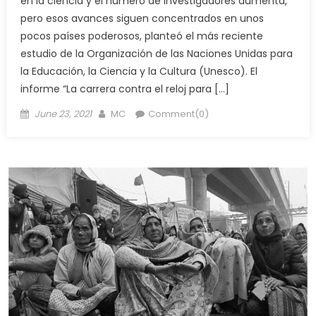
en la ciencia y el número de investigadores aumenta,
pero esos avances siguen concentrados en unos
pocos países poderosos, planteó el más reciente
estudio de la Organización de las Naciones Unidas para
la Educación, la Ciencia y la Cultura (Unesco). El
informe “La carrera contra el reloj para […]
Posted
Author
June 23, 2021
MC
Comment(0)
on