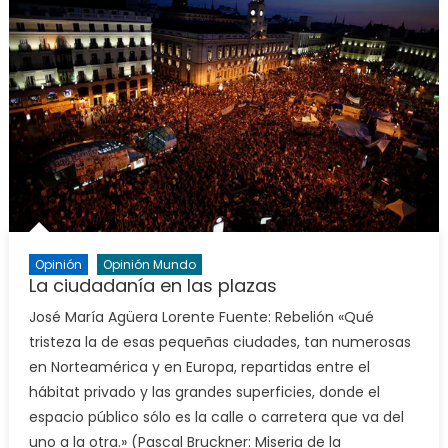
Opinión
Opinión Mundo
La ciudadanía en las plazas
José María Agüera Lorente Fuente: Rebelión «Qué
tristeza la de esas pequeñas ciudades, tan numerosas
en Norteamérica y en Europa, repartidas entre el
hábitat privado y las grandes superficies, donde el
espacio público sólo es la calle o carretera que va del
uno a la otra.» (Pascal Bruckner: Miseria de la