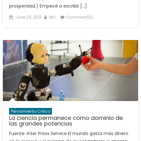
prosperidad.) Empecé a escribir […]
Posted
Author
June 23, 2021
MC
Comment(0)
on
Pensamiento Crítico
La ciencia permanece como dominio de
las grandes potencias
Fuente: Inter Press Service El mundo gasta más dinero