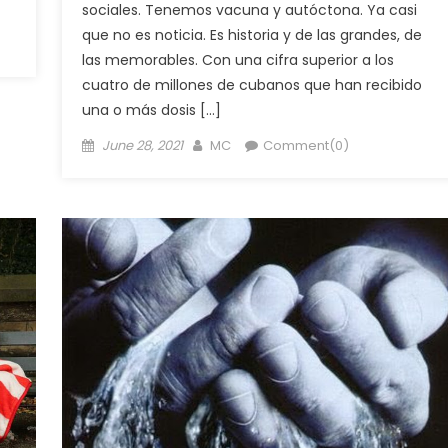
sociales. Tenemos vacuna y autóctona. Ya casi
que no es noticia. Es historia y de las grandes, de
las memorables. Con una cifra superior a los
cuatro de millones de cubanos que han recibido
una o más dosis […]
Posted
Author
June 28, 2021
MC
Comment(0)
on