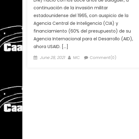
DNI) nació con los doce años de Balaguer, a
continuación de la invasión militar
estadounidense del 1965, con auspicio de la
Agencia Central de Inteligencia (CIA) y
financiamiento (60% del presupuesto) de su
Agencia Internacional para el Desarrollo (AID),
ahora USAID. […]
Posted
Author
June 28, 2021
MC
Comment(0)
on