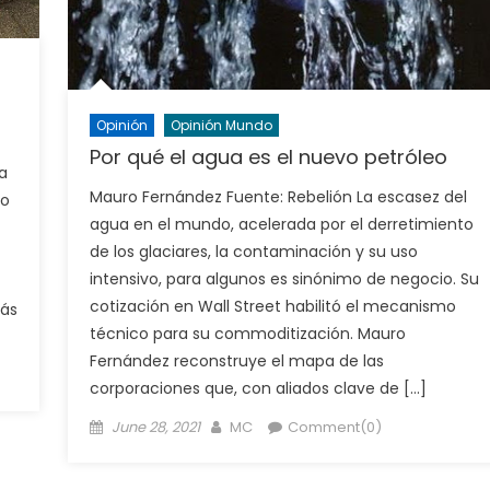
Opinión
Opinión Mundo
Por qué el agua es el nuevo petróleo
a
Mauro Fernández Fuente: Rebelión La escasez del
so
agua en el mundo, acelerada por el derretimiento
de los glaciares, la contaminación y su uso
intensivo, para algunos es sinónimo de negocio. Su
cotización en Wall Street habilitó el mecanismo
más
técnico para su commoditización. Mauro
Fernández reconstruye el mapa de las
corporaciones que, con aliados clave de […]
Posted
Author
June 28, 2021
MC
Comment(0)
on