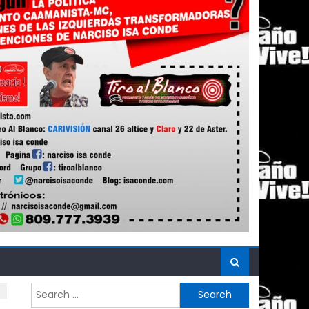
Search
for: