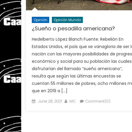
Opinión
Opinión Mundo
¿Sueño o pesadilla americana?
Hedelberto López Blanch Fuente: Rebelión En
Estados Unidos, el país que se vanagloria de ser l
nación con las mayores posibilidades de progre
económico y social para su población las cuales
disfrutarían del llamado “sueño americano”,
resulta que según las últimas encuestas se
cuentan 55 millones de pobres, ocho millones 
que en 2019 a […]
Posted
Author
June 28, 2021
MC
Comment(0)
on