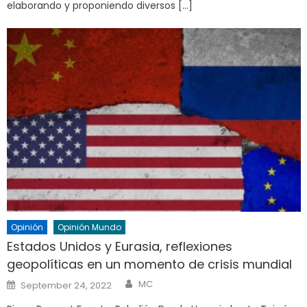
elaborando y proponiendo diversos […]
Opinión
Opinión Mundo
Estados Unidos y Eurasia, reflexiones
geopolíticas en un momento de crisis mundial
Author
Posted
MC
September 24, 2022
on