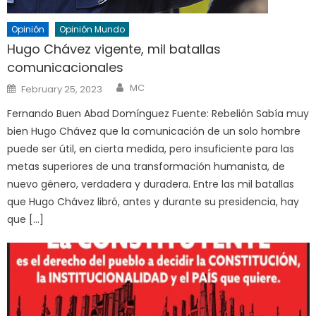
Opinión
Opinión Mundo
Hugo Chávez vigente, mil batallas
comunicacionales
Author
Posted
MC
February 25, 2023
on
Fernando Buen Abad Domínguez Fuente: Rebelión Sabía muy
bien Hugo Chávez que la comunicación de un solo hombre
puede ser útil, en cierta medida, pero insuficiente para las
metas superiores de una transformación humanista, de
nuevo género, verdadera y duradera. Entre las mil batallas
que Hugo Chávez libró, antes y durante su presidencia, hay
que […]