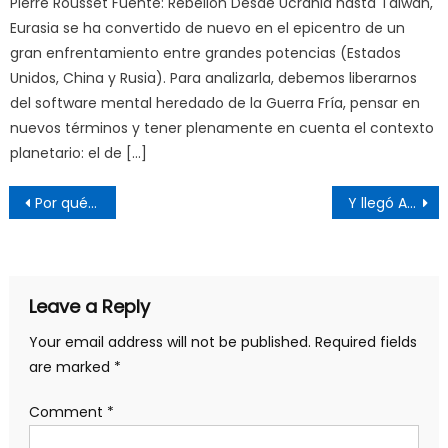
Pierre Rousset Fuente: Rebelión Desde Ucrania hasta Taiwán,
Eurasia se ha convertido de nuevo en el epicentro de un
gran enfrentamiento entre grandes potencias (Estados
Unidos, China y Rusia). Para analizarla, debemos liberarnos
del software mental heredado de la Guerra Fría, pensar en
nuevos términos y tener plenamente en cuenta el contexto
planetario: el de […]
Post
Por qué el agua es el nuevo petróleo
Y llegó Abdala a poner orden práctico y emocional
navigation
Leave a Reply
Your email address will not be published.
Required fields
are marked
*
Comment
*