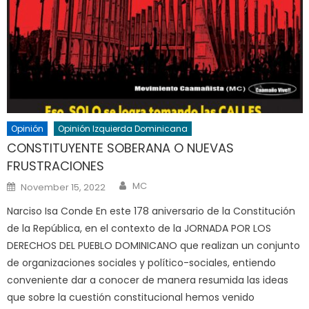
Opinión
Opinión Izquierda Dominicana
CONSTITUYENTE SOBERANA O NUEVAS
FRUSTRACIONES
Author
Posted
MC
November 15, 2022
on
Narciso Isa Conde En este 178 aniversario de la Constitución
de la República, en el contexto de la JORNADA POR LOS
DERECHOS DEL PUEBLO DOMINICANO que realizan un conjunto
de organizaciones sociales y político-sociales, entiendo
conveniente dar a conocer de manera resumida las ideas
que sobre la cuestión constitucional hemos venido