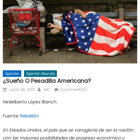
Opinión
Opinión Mundo
¿Sueño O Pesadilla Americana?
Posted
Author
June 28, 2021
MC
Comment(0)
on
Hedelberto López Blanch
Fuente:
Rebelión
En Estados Unidos, el país que se vanagloria de ser la nación
con las mayores posibilidades de progreso económico y