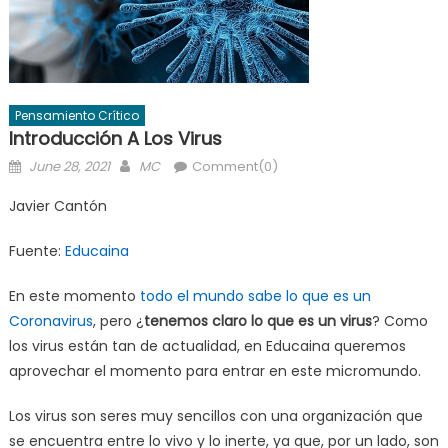
Pensamiento Crítico
Introducción A Los Virus
Posted
Author
June 28, 2021
MC
Comment(0)
on
Javier Cantón
Fuente:
Educaina
En este momento
todo el mundo sabe lo que es un
Coronavirus
, pero ¿
tenemos claro lo que es un virus
? Como
los virus están tan de actualidad, en Educaina queremos
aprovechar el momento para entrar en este micromundo.
Los virus son seres muy sencillos con una organización que
se encuentra entre lo vivo y lo inerte, ya que, por un lado, son