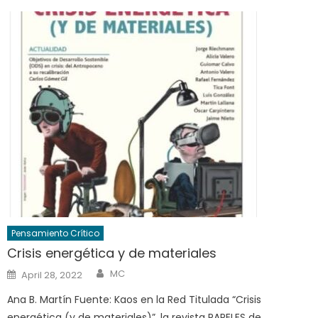
Pensamiento Crítico
Crisis energética y de materiales
Author
Posted
MC
April 28, 2022
on
Ana B. Martín Fuente: Kaos en la Red Titulada “Crisis
energética (y de materiales)”, la revista PAPELES de