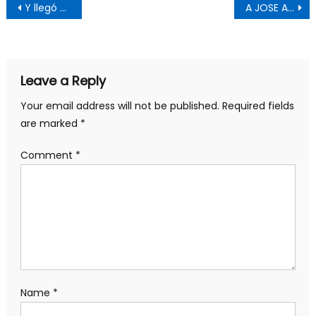
Post
Y llegó Abdala a poner orden práctico y emocional
A JOSE ANTONIO LÓPEZ (CHE): MILITANTE DE ACERO
navigation
Leave a Reply
Your email address will not be published.
Required fields
are marked
*
Comment
*
Name
*