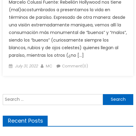
Marcelo Colussi Fuente: Rebelión Hollywood nos tiene
(mal)acostumbrados a presentarnos la vida en
términos de paraíso. Expresado de otra manera: desde
una visión extremadamente maniquea, vemos allí la
consumación más monumental de “buenos” y “malos”,
siendo los “buenos” (curiosamente siempre los
blancos, rubios y de ojos celestes) quienes llegan al
paraíso, mientras los otros (¿no […]
Posted
Author
July 31, 2022
MC
Comment(0)
on
Search
for:
Recent Posts