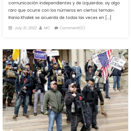
comunicación independientes y de izquierdas. ay algo
raro que ocurre con los números en ciertos temas».
Rania Khalek se acuerda de todas las veces en […]
Posted
Author
July 31, 2022
MC
Comment(0)
on