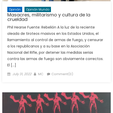
Opinión
Opinión Mundo
Masacres, militarismo y cultura de la
crueldad
Phil Hearse Fuente: Rebelión A la luz de la reciente
oleada de tiroteos masivos en los Estados Unidos, el
llamamiento al control de armas de fuego, y censurar
a los republicanos y a su base en la Asociación
Nacional del Rifle, por detener las medidas serias
contra las armas de fuego son obviamente correctos.
El […]
Posted
Author
July 31, 2022
MC
Comment(0)
on