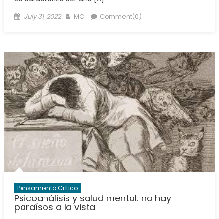
Posted
Author
July 31, 2022
MC
Comment(0)
on
Pensamiento Crítico
Psicoanálisis y salud mental: no hay
paraísos a la vista