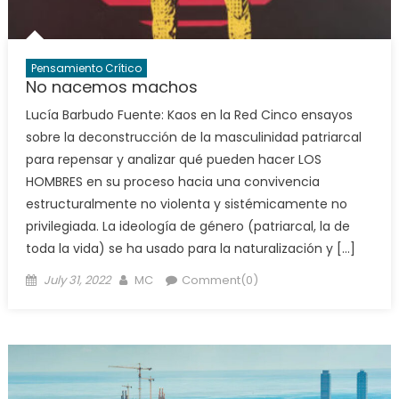
Pensamiento Crítico
No nacemos machos
Lucía Barbudo Fuente: Kaos en la Red Cinco ensayos
sobre la deconstrucción de la masculinidad patriarcal
para repensar y analizar qué pueden hacer LOS
HOMBRES en su proceso hacia una convivencia
estructuralmente no violenta y sistémicamente no
privilegiada. La ideología de género (patriarcal, la de
toda la vida) se ha usado para la naturalización y […]
Posted
Author
July 31, 2022
MC
Comment(0)
on