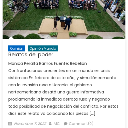
Opinión
Opinión Mundo
Relatos del poder
Mónica Peralta Ramos Fuente: Rebelión
Confrontaciones crecientes en un mundo en crisis
sistémica En febrero de este año, y simultáneamente
con la invasión rusa a Ucrania, el gobierno
norteamericano desató una guerra informativa
proclamando la inmediata derrota rusa y negando
toda posibilidad de negociación del conflicto. Por estos
días este relato va colocando las piezas […]
Posted
Author
November 7, 2022
MC
Comment(0)