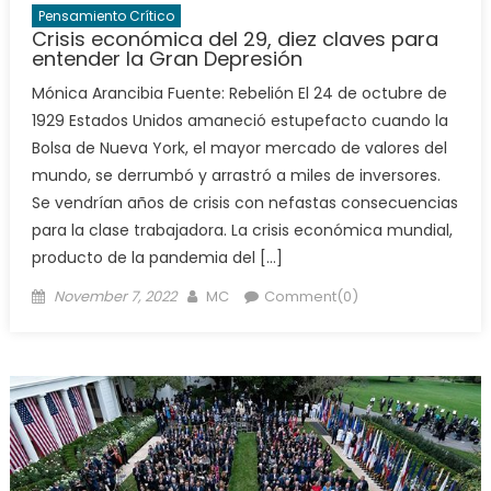
Pensamiento Crítico
Crisis económica del 29, diez claves para
entender la Gran Depresión
Mónica Arancibia Fuente: Rebelión El 24 de octubre de
1929 Estados Unidos amaneció estupefacto cuando la
Bolsa de Nueva York, el mayor mercado de valores del
mundo, se derrumbó y arrastró a miles de inversores.
Se vendrían años de crisis con nefastas consecuencias
para la clase trabajadora. La crisis económica mundial,
producto de la pandemia del […]
Posted
Author
November 7, 2022
MC
Comment(0)
on