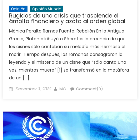
Opinión
Opinión Mundo
Rugidos de una crisis que trasciende el
ámbito financiero y azota al orden global
Mónica Peralta Ramos Fuente: Rebelión En la Antigua
Grecia, Platón atribuyó a Sócrates la creencia de que
los cisnes sólo cantaban su melodía más hermosa al
morir. Tiempo después, los romanos consagraron la
leyenda y el misterio de un cisne que “sólo canta una
vez, mientras muere” [1] se transformó en la metáfora
de un […]
Posted
Author
December 3, 2022
MC
Comment(0)
on