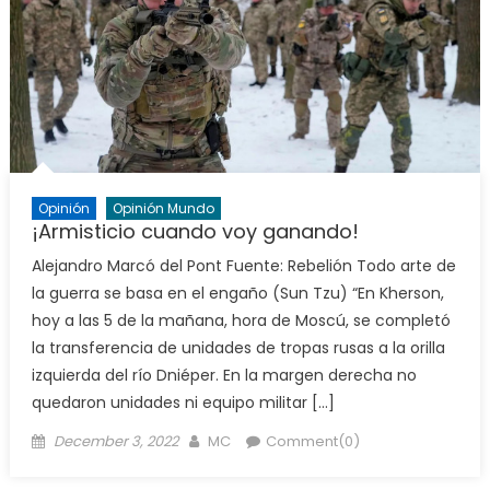
Opinión
Opinión Mundo
¡Armisticio cuando voy ganando!
Alejandro Marcó del Pont Fuente: Rebelión Todo arte de
la guerra se basa en el engaño (Sun Tzu) “En Kherson,
hoy a las 5 de la mañana, hora de Moscú, se completó
la transferencia de unidades de tropas rusas a la orilla
izquierda del río Dniéper. En la margen derecha no
quedaron unidades ni equipo militar […]
Posted
Author
December 3, 2022
MC
Comment(0)
on