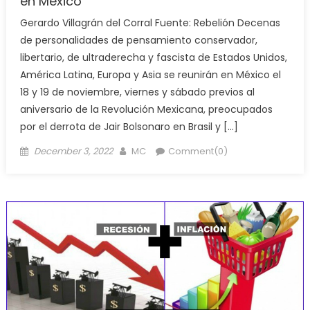
en México
Gerardo Villagrán del Corral Fuente: Rebelión Decenas
de personalidades de pensamiento conservador,
libertario, de ultraderecha y fascista de Estados Unidos,
América Latina, Europa y Asia se reunirán en México el
18 y 19 de noviembre, viernes y sábado previos al
aniversario de la Revolución Mexicana, preocupados
por el derrota de Jair Bolsonaro en Brasil y […]
Posted
Author
December 3, 2022
MC
Comment(0)
on