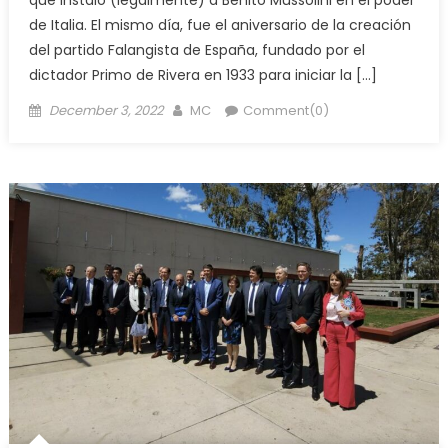
de Italia. El mismo día, fue el aniversario de la creación
del partido Falangista de España, fundado por el
dictador Primo de Rivera en 1933 para iniciar la […]
Posted
Author
December 3, 2022
MC
Comment(0)
on