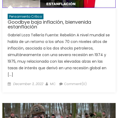
Pensamiento Crítico
Goodbye baja inflación, bienvenida
estanflación
Gabriel Loza Tellería Fuente: Rebelión A nivel mundial se
habla de un retorno a los años 70 con niveles altos de
inflación, asociada a los dos shocks petroleros,
simultáneamente con una severa recesión en 1974 y
1975, muy relacionada con las elevadas alzas en las
tasas de interés que derivó en una recesión global en
[…]
Posted
Author
December 3, 2022
MC
Comment(0)
on