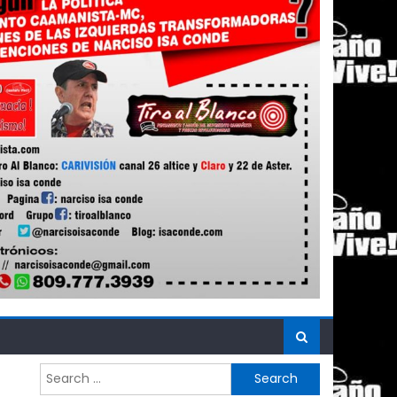
Search
for: