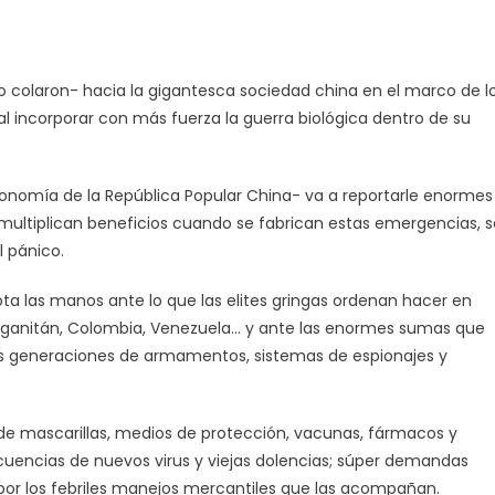
lo colaron- hacia la gigantesca sociedad china en el marco de l
 incorporar con más fuerza la guerra biológica dentro de su
onomía de la República Popular China- va a reportarle enormes
ultiplican beneficios cuando se fabrican estas emergencias, s
 pánico.
rota las manos ante lo que las elites gringas ordenan hacer en
o, Afganitán, Colombia, Venezuela… y ante las enormes sumas que
vas generaciones de armamentos, sistemas de espionajes y
e mascarillas, medios de protección, vacunas, fármacos y
cuencias de nuevos virus y viejas dolencias; súper demandas
por los febriles manejos mercantiles que las acompañan.