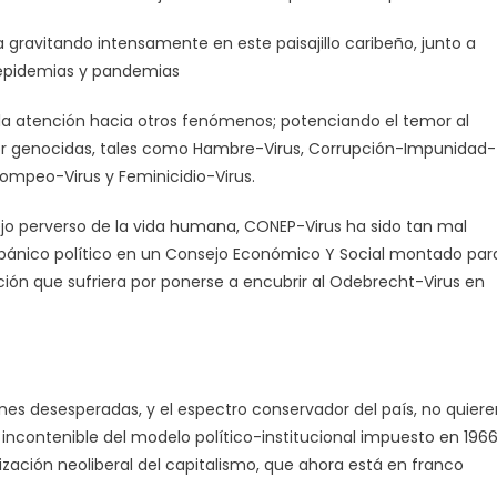
a gravitando intensamente en este paisajillo caribeño, junto a
 epidemias y pandemias
 la atención hacia otros fenómenos; potenciando el temor al
por genocidas, tales como Hambre-Virus, Corrupción-Impunidad-
 Pompeo-Virus y Feminicidio-Virus.
jo perverso de la vida humana, CONEP-Virus ha sido tan mal
pánico político en un Consejo Económico Y Social montado par
ión que sufriera por ponerse a encubrir al Odebrecht-Virus en
ones desesperadas, y el espectro conservador del país, no quiere
ncontenible del modelo político-institucional impuesto en 1966
nización neoliberal del capitalismo, que ahora está en franco