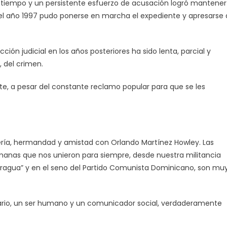
a tiempo y un persistente esfuerzo de acusación logró mantener
en el año 1997 pudo ponerse en marcha el expediente y apresarse 
ción judicial en los años posteriores ha sido lenta, parcial y
, del crimen.
nte, a pesar del constante reclamo popular para que se les
ría, hermandad y amistad con Orlando Martínez Howley. Las
umanas que nos unieron para siempre, desde nuestra militancia
Fragua” y en el seno del Partido Comunista Dominicano, son mu
nario, un ser humano y un comunicador social, verdaderamente