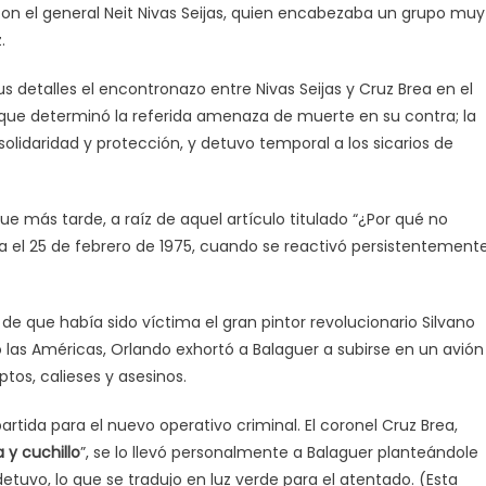
on el general Neit Nivas Seijas, quien encabezaba un grupo muy
.
 detalles el encontronazo entre Nivas Seijas y Cruz Brea en el
lo que determinó la referida amenaza de muerte en su contra; la
olidaridad y protección, y detuvo temporal a los sicarios de
e más tarde, a raíz de aquel artículo titulado “¿Por qué no
ra el 25 de febrero de 1975, cuando se reactivó persistentement
o de que había sido víctima el gran pintor revolucionario Silvano
 las Américas, Orlando exhortó a Balaguer a subirse en un avión
ptos, calieses y asesinos.
ida para el nuevo operativo criminal. El coronel Cruz Brea,
 y cuchillo
”, se lo llevó personalmente a Balaguer planteándole
 detuvo, lo que se tradujo en luz verde para el atentado. (Esta