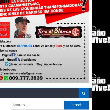
Search
for: