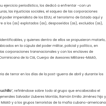
 su ejercicio periodístico, los dedicó a enfrentar -con un
uras, las injusticias sociales, el saqueo de las corporaciones
al poder imperialista de los EEUU, el terrorismo de Estado aquí y
 a los (as) explotados (as), desposeídos (as), excluidos (as),
entificables, y quienes dentro de ellos se propusieron matarlo,
cados en la cúpula del poder militar, policial y político, en
 las corporaciones transnacionales y con los enclaves de
ón Dominicana de la CIA, Cuerpo de Asesores Militares-MAAG,
a de terror en los días de la post-guerra de abril y durante los
uchillo
”, refiriéndose sobre todo al grupo que encabezaba el
 generales Salvador Lluberes Montás, Ramón Emilio Jiménez hijo y
, al MAAG y a los grupos terroristas de la mafia cubano-americana