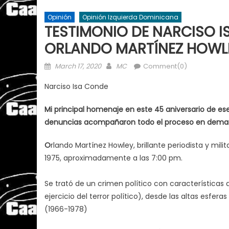
Opinión
Opinión Izquierda Dominicana
TESTIMONIO DE NARCISO I
ORLANDO MARTÍNEZ HOWL
Posted
Author
March 17, 2020
MC
Comment(0)
on
Narciso Isa Conde
Mi principal homenaje en este 45 aniversario de es
denuncias acompañaron todo el proceso en demand
O
rlando Martínez Howley, brillante periodista y mil
1975, aproximadamente a las 7:00 pm.
Se trató de un crimen político con características
ejercicio del terror político), desde las altas esfer
(1966-1978)