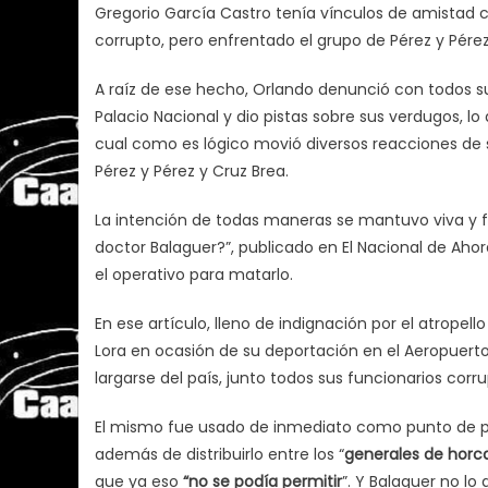
Gregorio García Castro tenía vínculos de amistad c
corrupto, pero enfrentado el grupo de Pérez y Pérez
A raíz de ese hecho, Orlando denunció con todos sus
Palacio Nacional y dio pistas sobre sus verdugos, 
cual como es lógico movió diversos reacciones de s
Pérez y Pérez y Cruz Brea.
La intención de todas maneras se mantuvo viva y fu
doctor Balaguer?”, publicado en El Nacional de Aho
el operativo para matarlo.
En ese artículo, lleno de indignación por el atropell
Lora en ocasión de su deportación en el Aeropuerto
largarse del país, junto todos sus funcionarios corru
El mismo fue usado de inmediato como punto de part
además de distribuirlo entre los “
generales de horca
que ya eso
“no se podía permitir
”. Y Balaguer no lo