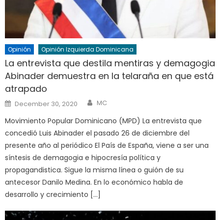
Opinión
Opinión Izquierda Dominicana
La entrevista que destila mentiras y demagogia
Abinader demuestra en la telaraña en que está
atrapado
Author
Posted
MC
December 30, 2020
on
Movimiento Popular Dominicano (MPD) La entrevista que
concedió Luis Abinader el pasado 26 de diciembre del
presente año al periódico El País de España, viene a ser una
síntesis de demagogia e hipocresía política y
propagandistica. Sigue la misma línea o guión de su
antecesor Danilo Medina. En lo económico habla de
desarrollo y crecimiento […]