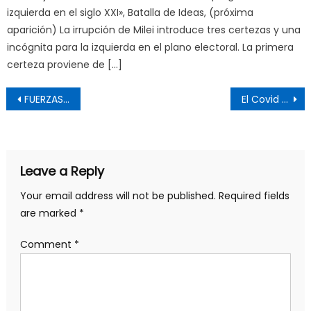
izquierda en el siglo XXI», Batalla de Ideas, (próxima
aparición) La irrupción de Milei introduce tres certezas y una
incógnita para la izquierda en el plano electoral. La primera
certeza proviene de […]
Post
FUERZAS REVOLUCIONARIAS Y PROGRESISTAS DE REPÚBLICA DOMINICANA RESPALDAMOS AL GOBIERNO VENEZOLANO Y DENUNCIAMOS LA AGRESIÓN IMPERIALISTA DE EEUU CONTRA VENEZUELA Y OTROS PAÍSES
El Covid 19 y la cuestion del poder
navigation
Leave a Reply
Your email address will not be published.
Required fields
are marked
*
Comment
*