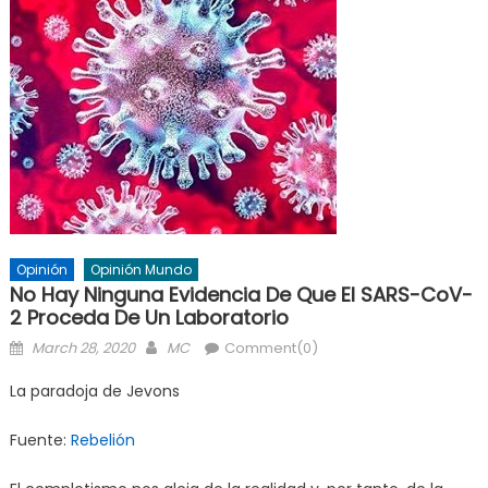
Opinión
Opinión Mundo
No Hay Ninguna Evidencia De Que El SARS-CoV-
2 Proceda De Un Laboratorio
Posted
Author
March 28, 2020
MC
Comment(0)
on
La paradoja de Jevons
Fuente:
Rebelión