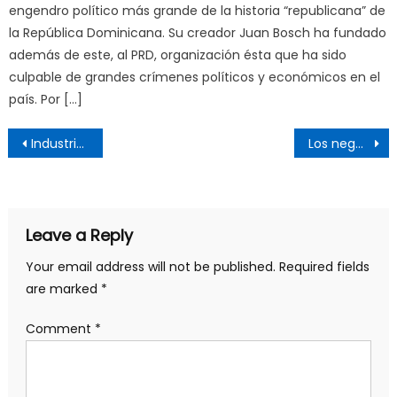
engendro político más grande de la historia “republicana” de
la República Dominicana. Su creador Juan Bosch ha fundado
además de este, al PRD, organización ésta que ha sido
culpable de grandes crímenes políticos y económicos en el
país. Por […]
Post
Industria farmacéutica: un negocio de más de un billón de dólares, que engorda gracias al coronavirus
Los negocios de la pandemia
navigation
Leave a Reply
Your email address will not be published.
Required fields
are marked
*
Comment
*