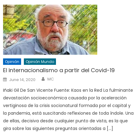
Opinión
Opinión Mundo
El internacionalismo a partir del Covid-19
Author
Posted
MC
June 14, 2020
on
Iñaki Gil De San Vicente Fuente: Kaos en la Red La fulminante
devastación socioeconómica causada por la aceleración
vertiginosa de la crisis socionatural formada por el capital y
la pandemia, está suscitando reflexiones de toda índole. Una
de ellas, decisiva desde cualquier punto de vista, es la que
gira sobre las siguientes preguntas orientadas a […]