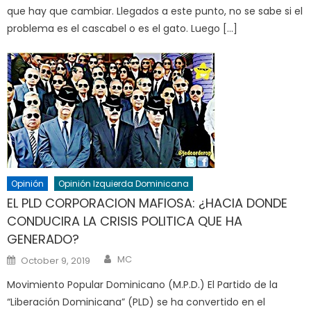
que hay que cambiar. Llegados a este punto, no se sabe si el
problema es el cascabel o es el gato. Luego […]
Opinión
Opinión Izquierda Dominicana
EL PLD CORPORACION MAFIOSA: ¿HACIA DONDE
CONDUCIRA LA CRISIS POLITICA QUE HA
GENERADO?
Author
Posted
MC
October 9, 2019
on
Movimiento Popular Dominicano (M.P.D.) El Partido de la
“Liberación Dominicana” (PLD) se ha convertido en el