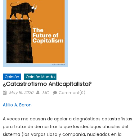
Opinión
Opinión Mundo
¿Catastrofismo Anticapitalista?
Posted
Author
May 16, 2020
MC
Comment(0)
on
Atilio A. Boron
A veces me acusan de apelar a diagnósticos catastrofistas
para tratar de demostrar lo que los ideólogos oficiales del
sistema (los Vargas Llosa y compañía, nucleados en la