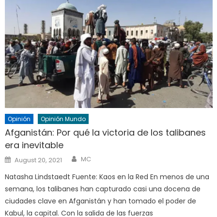
Opinión
Opinión Mundo
Afganistán: Por qué la victoria de los talibanes
era inevitable
Author
Posted
MC
August 20, 2021
on
Natasha Lindstaedt Fuente: Kaos en la Red En menos de una
semana, los talibanes han capturado casi una docena de
ciudades clave en Afganistán y han tomado el poder de
Kabul, la capital. Con la salida de las fuerzas