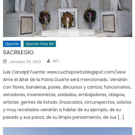
Opinión
Opinión País RD
SACRILEGIO
Author
Posted
MC
January 26, 2021
on
Luis Carvajal Fuente: www.cuchopoeta.blogspot.com/view
Ante el Altar de la Patria Duarte será mencionado. Vendrán
con flores, banderas, poses, discursos y cantos; funcionarios,
senadores, inversionistas, soldados, embajadores, obispos,
artistas: gentes de Estado. Ensacados, circunspectos, sobrios
y muy recatados vendrán a hablar de su ejemplo, de su
pasado y sus pasos, de su limpio pensamiento, de sus […]