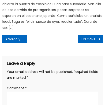
abierto la puerta de Yoshihide Suga para sucederle. Más allá
de ese cambio de protagonistas, pocas sorpresas se
esperan en el escenario japonés. Como señalaba un analista
local, Suga es “el almuerzo de ayer, recalentado”. Durante
sus […]
Post
Sorgo y acero: el régimen socialista de desarrollo y la forja de China (IV)
UN CANTO IMPROVISADO EN JUNIO
navigation
Leave a Reply
Your email address will not be published.
Required fields
are marked
*
Comment
*