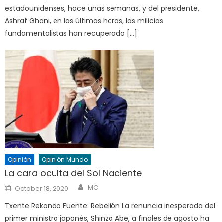
estadounidenses, hace unas semanas, y del presidente,
Ashraf Ghani, en las últimas horas, las milicias
fundamentalistas han recuperado […]
Opinión
Opinión Mundo
La cara oculta del Sol Naciente
Author
Posted
MC
October 18, 2020
on
Txente Rekondo Fuente: Rebelión La renuncia inesperada del
primer ministro japonés, Shinzo Abe, a finales de agosto ha