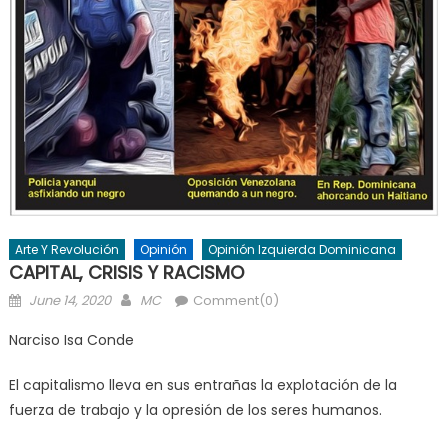
Arte Y Revolución
Opinión
Opinión Izquierda Dominicana
CAPITAL, CRISIS Y RACISMO
Posted
Author
June 14, 2020
MC
Comment(0)
on
Narciso Isa Conde
El capitalismo lleva en sus entrañas la explotación de la
fuerza de trabajo y la opresión de los seres humanos.