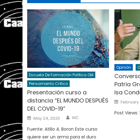
Opinión
O
Conversa
Escuela De Formación Política OM
Patria G
Pensamiento Crítico
Isa Cond
Presentación curso a
distancia “EL MUNDO DESPUÉS
Posted
February 
on
DEL COVID-19”
Post Views: 
Author
Posted
MC
May 24, 2020
on
Fuente: Atilio A. Boron Este curso
quiere ser un arma para el duro