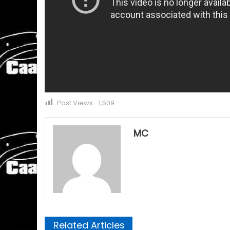
Post Views:
1,509
MC
Related Articles