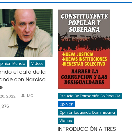
pinión Mundo
Videos
ndo el café de la
rande con Narciso
e
Author
MC
Escuela De Formación Política OM
20, 2022
Opinión
1,375
Opinión Izquierda Dominicana
Videos
INTRODUCCIÓN A TRES