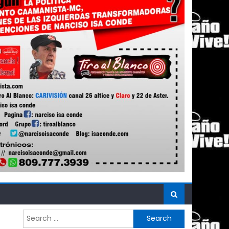
Search
for: