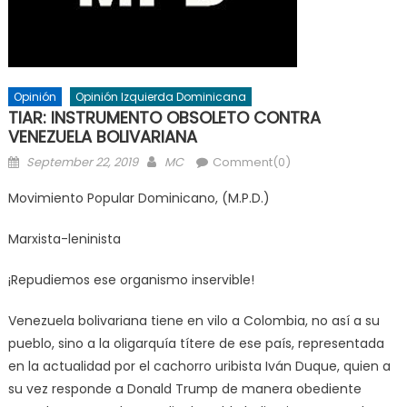
Opinión
Opinión Izquierda Dominicana
TIAR: INSTRUMENTO OBSOLETO CONTRA
VENEZUELA BOLIVARIANA
Posted
Author
September 22, 2019
MC
Comment(0)
on
Movimiento Popular Dominicano, (M.P.D.)
Marxista-leninista
¡Repudiemos ese organismo inservible!
Venezuela bolivariana tiene en vilo a Colombia, no así a su
pueblo, sino a la oligarquía títere de ese país, representada
en la actualidad por el cachorro uribista Iván Duque, quien a
su vez responde a Donald Trump de manera obediente