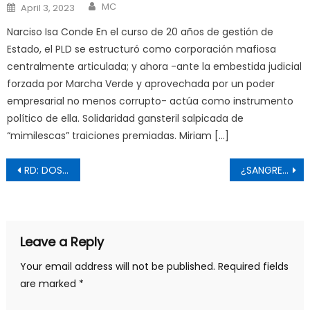
Author
Posted
MC
April 3, 2023
on
Narciso Isa Conde En el curso de 20 años de gestión de
Estado, el PLD se estructuró como corporación mafiosa
centralmente articulada; y ahora -ante la embestida judicial
forzada por Marcha Verde y aprovechada por un poder
empresarial no menos corrupto- actúa como instrumento
político de ella. Solidaridad gansteril salpicada de
“mimilescas” traiciones premiadas. Miriam […]
Post
RD: DOS PAÍSES
¿SANGRE NUEVA?
navigation
Leave a Reply
Your email address will not be published.
Required fields
are marked
*