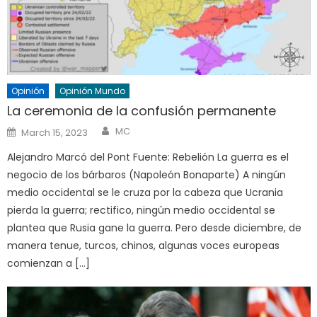
Opinión
Opinión Mundo
La ceremonia de la confusión permanente
Author
Posted
MC
March 15, 2023
on
Alejandro Marcó del Pont Fuente: Rebelión La guerra es el
negocio de los bárbaros (Napoleón Bonaparte) A ningún
medio occidental se le cruza por la cabeza que Ucrania
pierda la guerra; rectifico, ningún medio occidental se
plantea que Rusia gane la guerra. Pero desde diciembre, de
manera tenue, turcos, chinos, algunas voces europeas
comienzan a […]