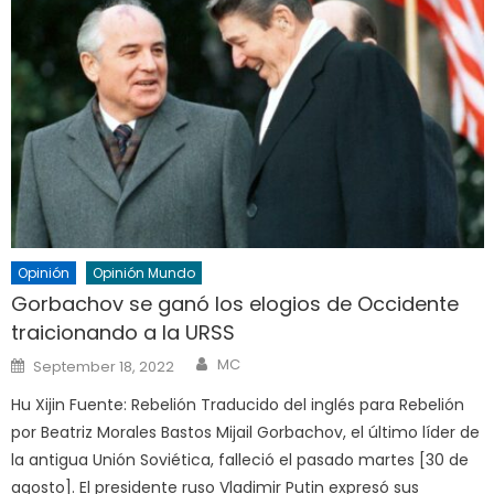
Opinión
Opinión Mundo
Gorbachov se ganó los elogios de Occidente
traicionando a la URSS
Author
Posted
MC
September 18, 2022
on
Hu Xijin Fuente: Rebelión Traducido del inglés para Rebelión
por Beatriz Morales Bastos Mijail Gorbachov, el último líder de
la antigua Unión Soviética, falleció el pasado martes [30 de
agosto]. El presidente ruso Vladimir Putin expresó sus