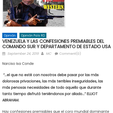
Opinión
Opinión País RD
VENEZUELA Y LAS CONFESIONES PREMIABLES DEL
COMANDO SUR Y DEPARTAMENTO DE ESTADO USA
Posted
Author
September 24, 2019
MC
Comment(0)
on
Narciso Isa Conde
“…el que no esté con nosotros debe pasar por las más
dolorosas privaciones, las más terribles inseguridades, las
más penosas necesidades de todo aquello que durante
tanto tiempo disfrutó teniéndonos por aliado…” ELLIOT
ABRAHAM.
Hay confesiones premiables que el coro mundial dominante