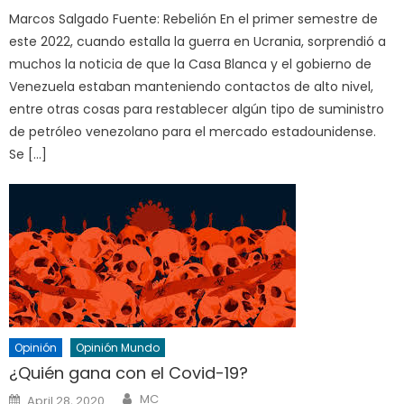
Marcos Salgado Fuente: Rebelión En el primer semestre de
este 2022, cuando estalla la guerra en Ucrania, sorprendió a
muchos la noticia de que la Casa Blanca y el gobierno de
Venezuela estaban manteniendo contactos de alto nivel,
entre otras cosas para restablecer algún tipo de suministro
de petróleo venezolano para el mercado estadounidense.
Se […]
Opinión
Opinión Mundo
¿Quién gana con el Covid-19?
Author
Posted
MC
April 28, 2020