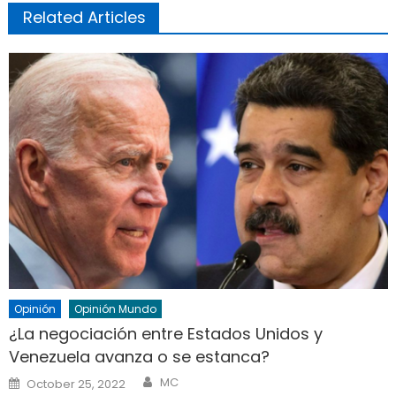
Related Articles
Opinión
Opinión Mundo
¿La negociación entre Estados Unidos y
Venezuela avanza o se estanca?
Author
Posted
MC
October 25, 2022
on