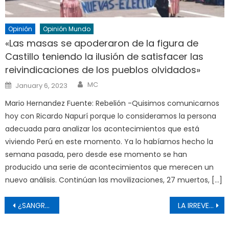
Opinión
Opinión Mundo
«Las masas se apoderaron de la figura de
Castillo teniendo la ilusión de satisfacer las
reivindicaciones de los pueblos olvidados»
Author
Posted
MC
January 6, 2023
on
Mario Hernandez Fuente: Rebelión -Quisimos comunicarnos
hoy con Ricardo Napurí porque lo consideramos la persona
adecuada para analizar los acontecimientos que está
viviendo Perú en este momento. Ya lo habíamos hecho la
semana pasada, pero desde ese momento se han
producido una serie de acontecimientos que merecen un
nuevo análisis. Continúan las movilizaciones, 27 muertos, […]
Post
¿SANGRE NUEVA?
LA IRREVERSIBLE (PERO LABORIOSA) CONSTRUCCION DE UN ORDEN MULTIPOLAR
navigation