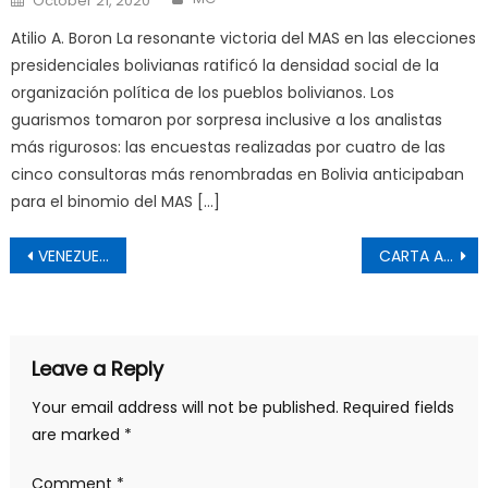
October 21, 2020
on
Atilio A. Boron La resonante victoria del MAS en las elecciones
presidenciales bolivianas ratificó la densidad social de la
organización política de los pueblos bolivianos. Los
guarismos tomaron por sorpresa inclusive a los analistas
más rigurosos: las encuestas realizadas por cuatro de las
cinco consultoras más renombradas en Bolivia anticipaban
para el binomio del MAS […]
Post
VENEZUELA Y LAS CONFESIONES PREMIABLES DEL COMANDO SUR Y DEPARTAMENTO DE ESTADO USA
CARTA ABIERTA DEL MOVIMIENTO CAAMAÑISTA-MC A LA VENEZUELA BOLIVARIANA
navigation
Leave a Reply
Your email address will not be published.
Required fields
are marked
*
Comment
*