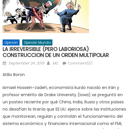
Opinión
Opinión Mundo
LA IRREVERSIBLE (PERO LABORIOSA)
CONSTRUCCION DE UN ORDEN MULTIPOLAR
Posted
Author
September 24, 2019
MC
Comment(0)
on
Atilio Boron
Ismael Hossein-zadeh, economista kurdo nacido en Irán y
profesor emérito de Drake University (Iowa) se preguntó en
un posteo reciente por qué China, India, Rusia y otros países
no desafían la tiranía que EE.UU. ejerce sobre las instituciones
que monitorean, regulan y controlan el funcionamiento del
sistema económico y financiero internacional como el FMI,