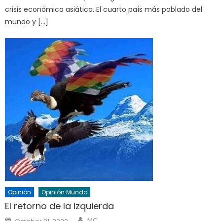
crisis económica asiática. El cuarto país más poblado del
mundo y […]
Opinión
Opinión Mundo
El retorno de la izquierda
Author
Posted
MC